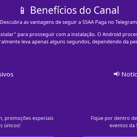
📱 Benefícios do Canal
Descubra as vantagens de seguir a 55AA Paga no Telegram
stalar" para prosseguir com a instalação. O Android process
geralmente leva apenas alguns segundos, dependendo da per
sivos
📢 Notí
m, promoções especiais
Fique por dentro d
s únicos!
eventos da 