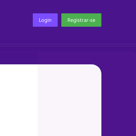
Login
Registrar-se