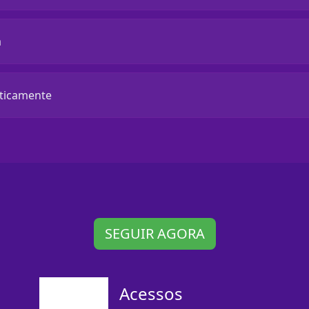
a
aticamente
SEGUIR AGORA
Acessos