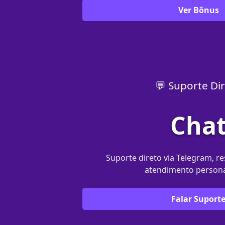
Ver Bônus
💬 Suporte Di
Cha
Suporte direto via Telegram, r
atendimento persona
Falar Suport