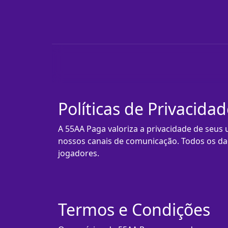
Políticas de Privacida
A 55AA Paga valoriza a privacidade de seus
nossos canais de comunicação. Todos os dad
jogadores.
Termos e Condições