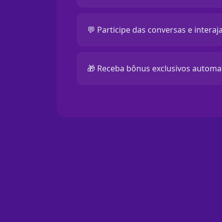
💬 Participe das conversas e interaj
🎁 Receba bônus exclusivos autom