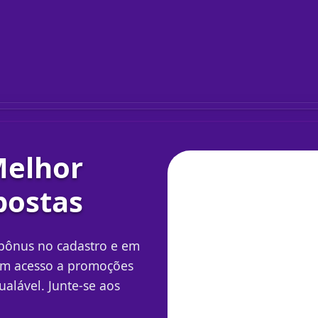
Melhor
postas
bônus no cadastro e em
em acesso a promoções
ualável. Junte-se aos