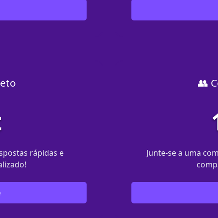
reto
👥 
t
espostas rápidas e
Junte-se a uma com
lizado!
compa
e