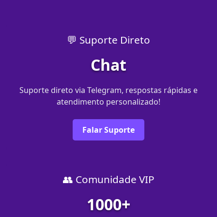
💬 Suporte Direto
Chat
Suporte direto via Telegram, respostas rápidas e
atendimento personalizado!
Falar Suporte
👥 Comunidade VIP
1000+