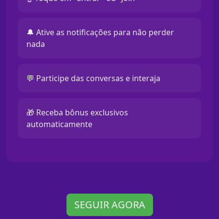
🔔 Ative as notificações para não perder
nada
💬 Participe das conversas e interaja
🎁 Receba bônus exclusivos
automaticamente
SEGUIR AGORA