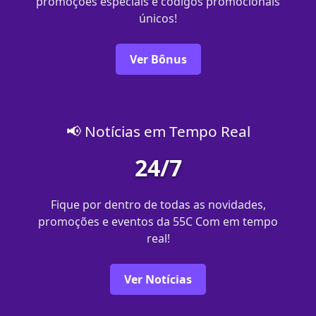
promoções especiais e códigos promocionais
únicos!
Ver Bônus
📢 Notícias em Tempo Real
24/7
Fique por dentro de todas as novidades,
promoções e eventos da 55C Com em tempo
real!
Ver Notícias