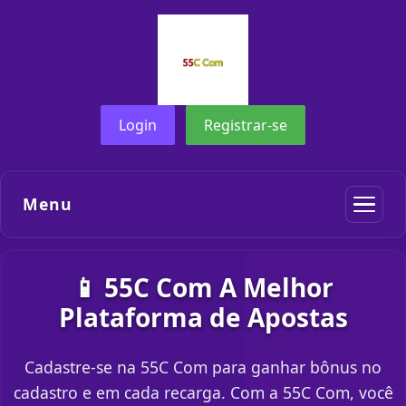
Login
Registrar-se
Menu
📱 55C Com A Melhor
Plataforma de Apostas
Cadastre-se na 55C Com para ganhar bônus no
cadastro e em cada recarga. Com a 55C Com, você