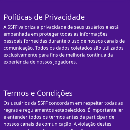
Políticas de Privacidade
A 55FF valoriza a privacidade de seus usuários e está
empenhada em proteger todas as informações
pessoais fornecidas durante o uso de nossos canais de
comunicação. Todos os dados coletados são utilizados
exclusivamente para fins de melhoria contínua da
experiência de nossos jogadores.
Termos e Condições
Os usuários da 55FF concordam em respeitar todas as
regras e regulamentos estabelecidos. É importante ler
e entender todos os termos antes de participar de
nossos canais de comunicação. A violação destes