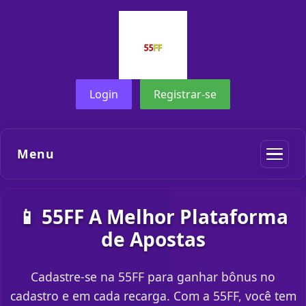
Login
Registrar-se
Menu
📱 55FF A Melhor Plataforma
de Apostas
Cadastre-se na 55FF para ganhar bônus no
cadastro e em cada recarga. Com a 55FF, você tem