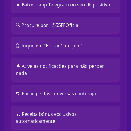
📱 Baixe o app Telegram no seu dispositivo
🔍 Procure por "@55FFOficial"
👆 Toque em "Entrar" ou "Join"
🔔 Ative as notificações para não perder
nada
💬 Participe das conversas e interaja
🎁 Receba bônus exclusivos
automaticamente