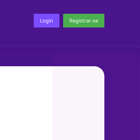
Login
Registrar-se