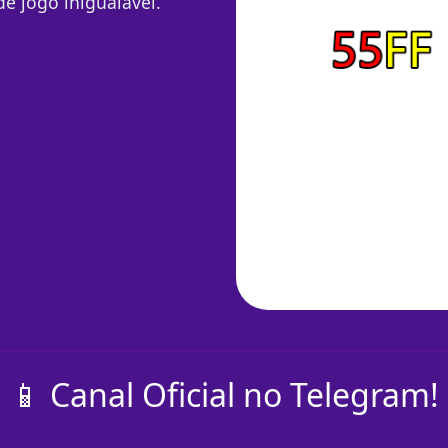
e jogo inigualável.
📱 Canal Oficial no Telegram!