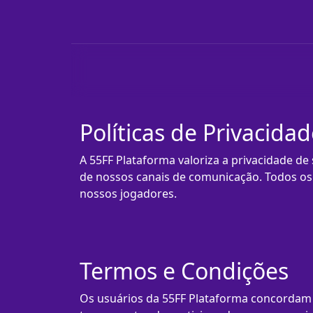
Políticas de Privacida
A 55FF Plataforma valoriza a privacidade d
de nossos canais de comunicação. Todos os 
nossos jogadores.
Termos e Condições
Os usuários da 55FF Plataforma concordam e