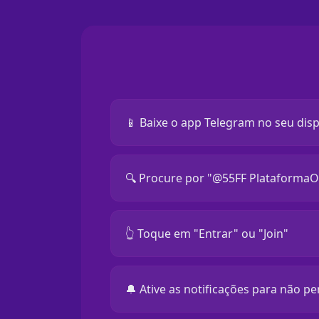
📱 Baixe o app Telegram no seu disp
🔍 Procure por "@55FF PlataformaOf
👆 Toque em "Entrar" ou "Join"
🔔 Ative as notificações para não p