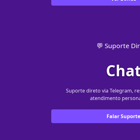
💬 Suporte Di
Cha
Suporte direto via Telegram, r
atendimento persona
Falar Suport