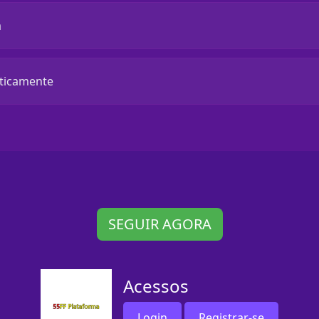
a
aticamente
SEGUIR AGORA
Acessos
Login
Registrar-se