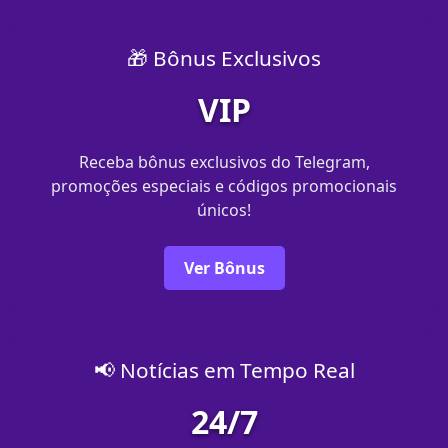
🎁 Bônus Exclusivos
VIP
Receba bônus exclusivos do Telegram,
promoções especiais e códigos promocionais
únicos!
Ver Bônus
📢 Notícias em Tempo Real
24/7