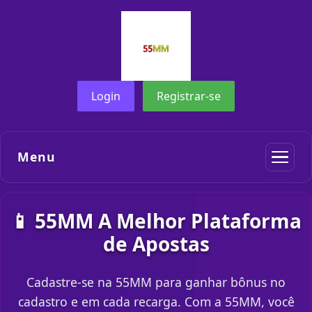
Login
Registrar-se
Menu
📱 55MM A Melhor Plataforma
de Apostas
Cadastre-se na 55MM para ganhar bônus no
cadastro e em cada recarga. Com a 55MM, você