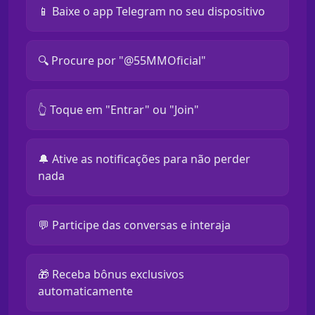
📱 Baixe o app Telegram no seu dispositivo
🔍 Procure por "@55MMOficial"
👆 Toque em "Entrar" ou "Join"
🔔 Ative as notificações para não perder
nada
💬 Participe das conversas e interaja
🎁 Receba bônus exclusivos
automaticamente