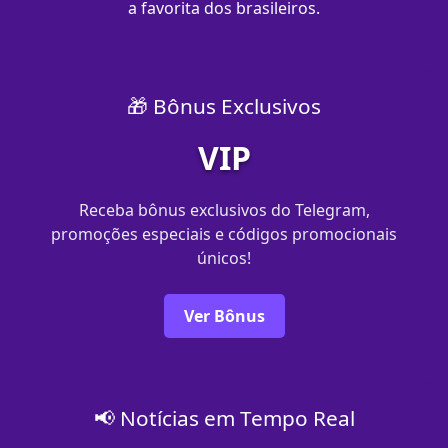
a favorita dos brasileiros.
🎁 Bônus Exclusivos
VIP
Receba bônus exclusivos do Telegram,
promoções especiais e códigos promocionais
únicos!
Ver Bônus
📢 Notícias em Tempo Real