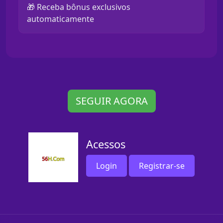
🎁 Receba bônus exclusivos
automaticamente
SEGUIR AGORA
Acessos
Login
Registrar-se