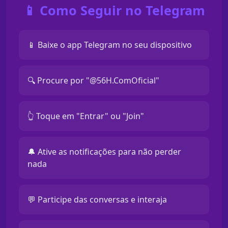
📱 Como Seguir no Telegram
📱 Baixe o app Telegram no seu dispositivo
🔍 Procure por "@56H.ComOficial"
👆 Toque em "Entrar" ou "Join"
🔔 Ative as notificações para não perder
nada
💬 Participe das conversas e interaja