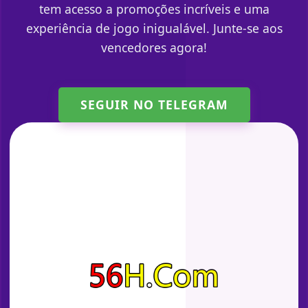
tem acesso a promoções incríveis e uma
experiência de jogo inigualável. Junte-se aos
vencedores agora!
SEGUIR NO TELEGRAM