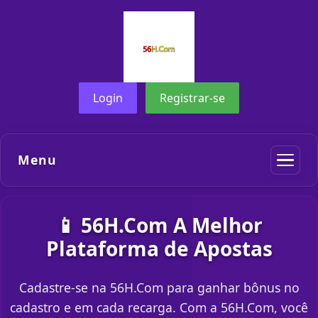
Login
Registrar-se
Menu
📱 56H.Com A Melhor
Plataforma de Apostas
Cadastre-se na 56H.Com para ganhar bônus no
cadastro e em cada recarga. Com a 56H.Com, você