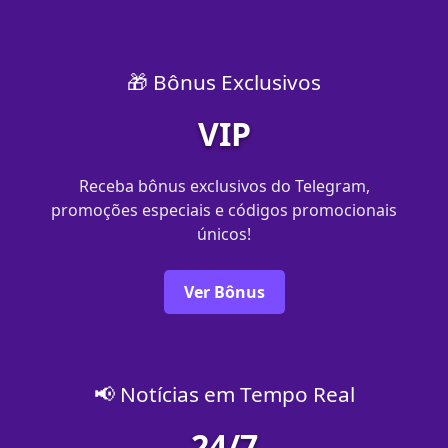
🎁 Bônus Exclusivos
VIP
Receba bônus exclusivos do Telegram,
promoções especiais e códigos promocionais
únicos!
Ver Bônus
📢 Notícias em Tempo Real
24/7