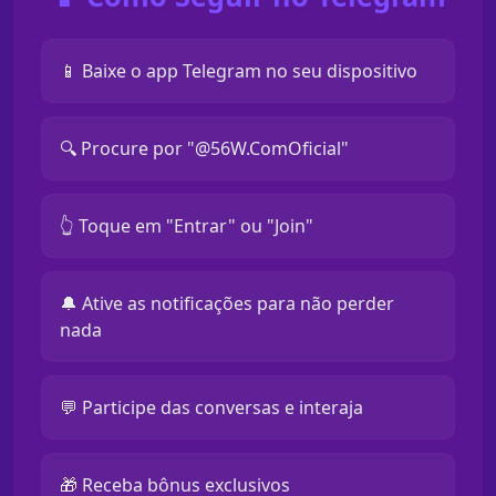
📱 Baixe o app Telegram no seu dispositivo
🔍 Procure por "@56W.ComOficial"
👆 Toque em "Entrar" ou "Join"
🔔 Ative as notificações para não perder
nada
💬 Participe das conversas e interaja
🎁 Receba bônus exclusivos