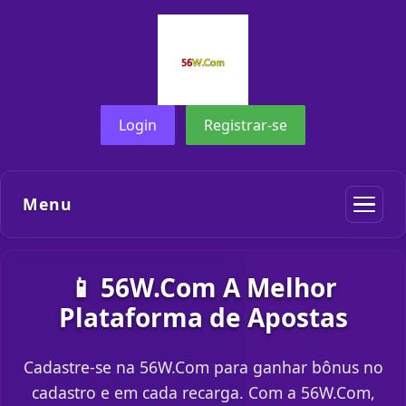
Login
Registrar-se
Menu
📱 56W.Com A Melhor
Plataforma de Apostas
Cadastre-se na 56W.Com para ganhar bônus no
cadastro e em cada recarga. Com a 56W.Com,