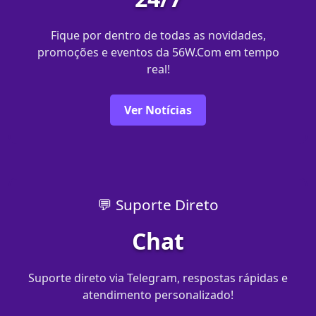
Fique por dentro de todas as novidades,
promoções e eventos da 56W.Com em tempo
real!
Ver Notícias
💬 Suporte Direto
Chat
Suporte direto via Telegram, respostas rápidas e
atendimento personalizado!