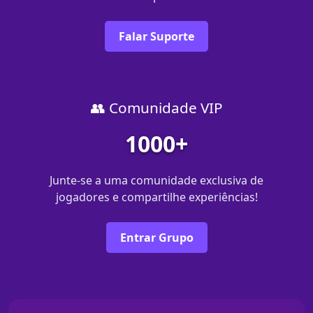
Falar Suporte
👥 Comunidade VIP
1000+
Junte-se a uma comunidade exclusiva de
jogadores e compartilhe experiências!
Entrar Grupo