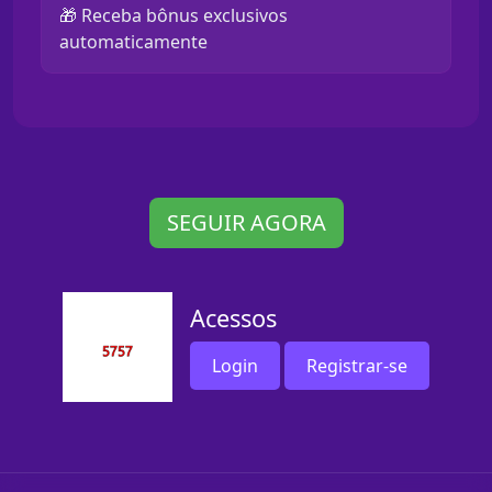
🎁 Receba bônus exclusivos
automaticamente
SEGUIR AGORA
Acessos
Login
Registrar-se