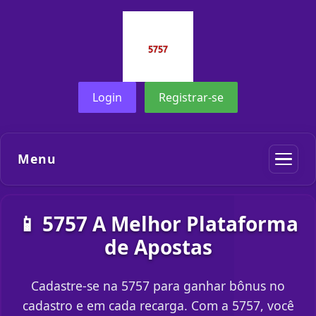
Login
Registrar-se
Menu
📱 5757 A Melhor Plataforma
de Apostas
Cadastre-se na 5757 para ganhar bônus no
cadastro e em cada recarga. Com a 5757, você