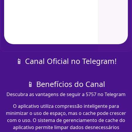
📱 Canal Oficial no Telegram!
📱 Benefícios do Canal
Descubra as vantagens de seguir a 5757 no Telegram
O aplicativo utiliza compressão inteligente para
minimizar o uso de espaço, mas o cache pode crescer
com o uso. O sistema de gerenciamento de cache do
aplicativo permite limpar dados desnecessários