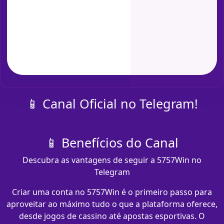
📱 Canal Oficial no Telegram!
📱 Benefícios do Canal
Descubra as vantagens de seguir a 5757Win no
Telegram
Criar uma conta no 5757Win é o primeiro passo para
aproveitar ao máximo tudo o que a plataforma oferece,
desde jogos de cassino até apostas esportivas. O