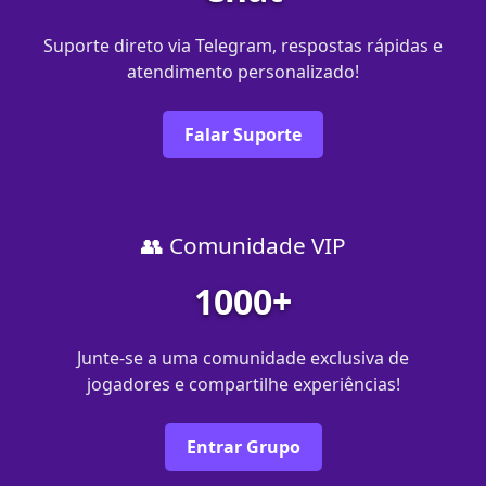
Suporte direto via Telegram, respostas rápidas e
atendimento personalizado!
Falar Suporte
👥 Comunidade VIP
1000+
Junte-se a uma comunidade exclusiva de
jogadores e compartilhe experiências!
Entrar Grupo