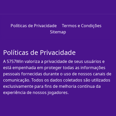
Políticas de Privacidade
Termos e Condições
Sitemap
Políticas de Privacidade
A 5757Win valoriza a privacidade de seus usuários e
está empenhada em proteger todas as informações
pessoais fornecidas durante o uso de nossos canais de
comunicação. Todos os dados coletados são utilizados
exclusivamente para fins de melhoria contínua da
experiência de nossos jogadores.