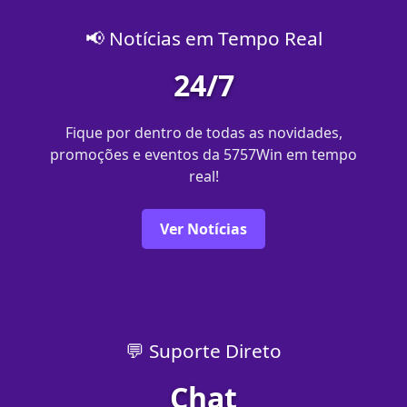
📢 Notícias em Tempo Real
24/7
Fique por dentro de todas as novidades,
promoções e eventos da 5757Win em tempo
real!
Ver Notícias
💬 Suporte Direto
Chat