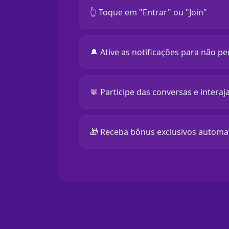
👆 Toque em "Entrar" ou "Join"
🔔 Ative as notificações para não p
💬 Participe das conversas e interaj
🎁 Receba bônus exclusivos autom