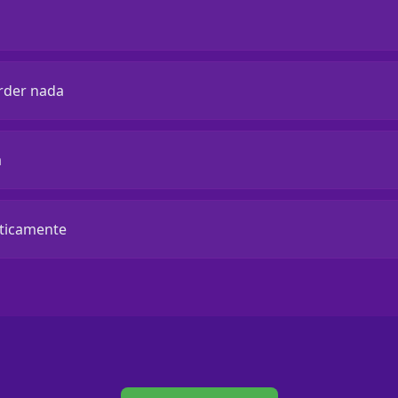
erder nada
a
aticamente