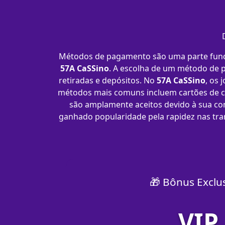
Métodos de pagamento são uma parte funda
57A CaSSino
. A escolha de um método de 
retiradas e depósitos. No
57A CaSSino
, os
métodos mais comuns incluem cartões de créd
são amplamente aceitos devido à sua conve
ganhado popularidade pela rapidez nas tran
🎁 Bônus Exclu
VIP