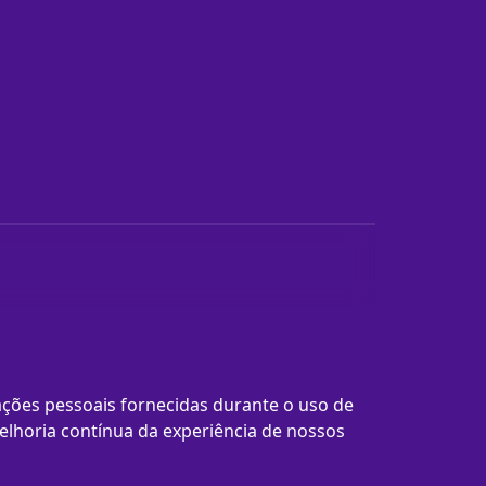
ações pessoais fornecidas durante o uso de
elhoria contínua da experiência de nossos