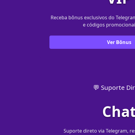
Receba bônus exclusivos do Telegra
e códigos promocionai
Ver Bônus
💬 Suporte Di
Cha
Suporte direto via Telegram, r