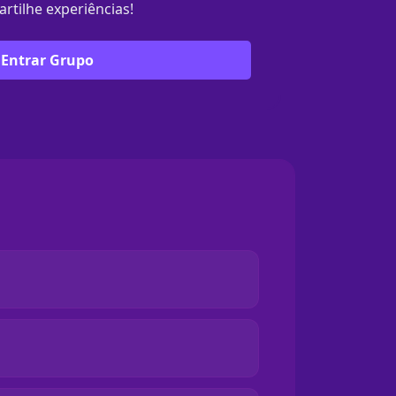
rtilhe experiências!
Entrar Grupo