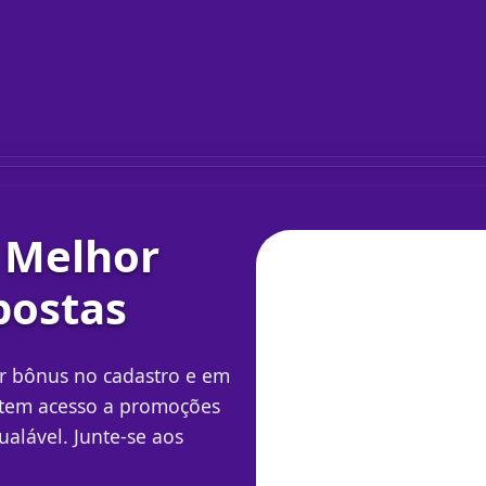
A Melhor
postas
r bônus no cadastro e em
 tem acesso a promoções
ualável. Junte-se aos