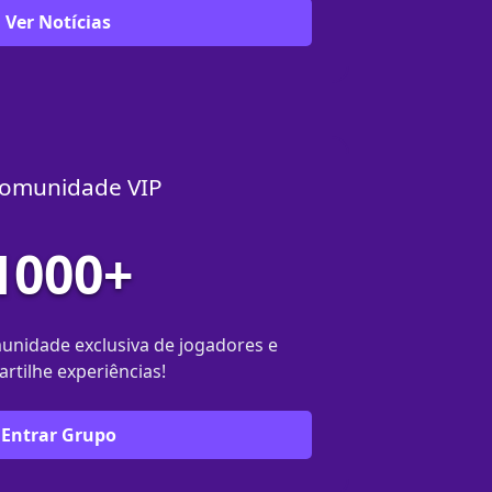
Ver Notícias
Comunidade VIP
1000+
unidade exclusiva de jogadores e
rtilhe experiências!
Entrar Grupo