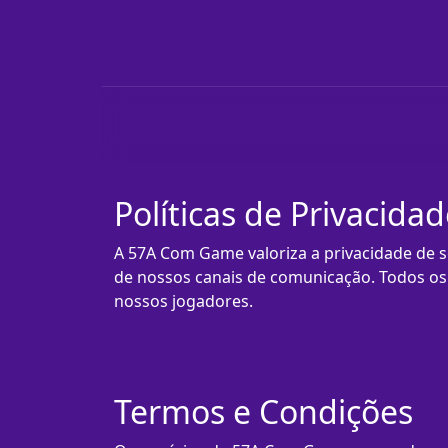
Políticas de Privacida
A 57A Com Game valoriza a privacidade de 
de nossos canais de comunicação. Todos os 
nossos jogadores.
Termos e Condições