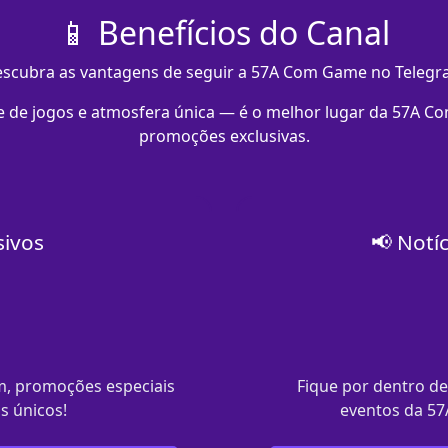
📱 Benefícios do Canal
scubra as vantagens de seguir a 57A Com Game no Teleg
e jogos e atmosfera única — é o melhor lugar da 57A Com
promoções exclusivas.
sivos
📢 Notí
m, promoções especiais
Fique por dentro d
s únicos!
eventos da 5