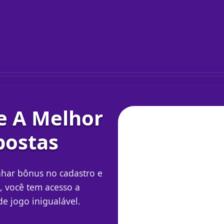
e A Melhor
postas
har bônus no cadastro e
 você tem acesso a
e jogo inigualável.