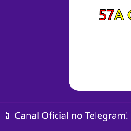
📱 Canal Oficial no Telegram!