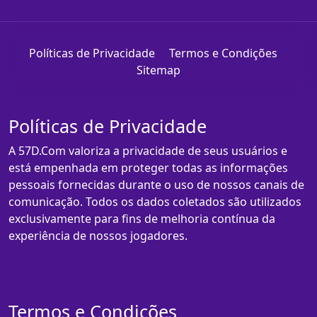
Políticas de Privacidade
Termos e Condições
Sitemap
Políticas de Privacidade
A 57D.Com valoriza a privacidade de seus usuários e
está empenhada em proteger todas as informações
pessoais fornecidas durante o uso de nossos canais de
comunicação. Todos os dados coletados são utilizados
exclusivamente para fins de melhoria contínua da
experiência de nossos jogadores.
Termos e Condições