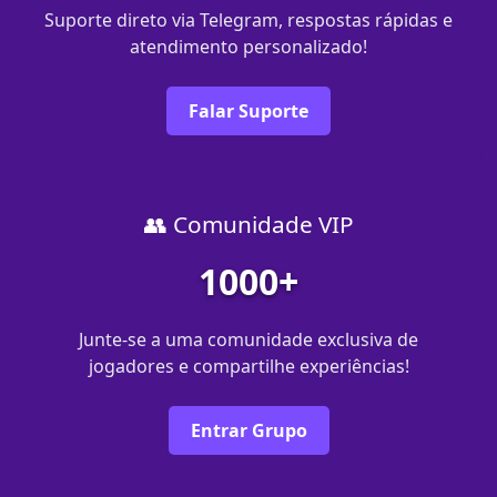
Suporte direto via Telegram, respostas rápidas e
atendimento personalizado!
Falar Suporte
👥 Comunidade VIP
1000+
Junte-se a uma comunidade exclusiva de
jogadores e compartilhe experiências!
Entrar Grupo