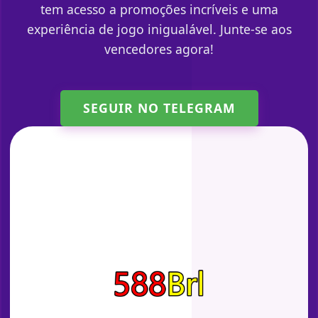
tem acesso a promoções incríveis e uma
experiência de jogo inigualável. Junte-se aos
vencedores agora!
SEGUIR NO TELEGRAM