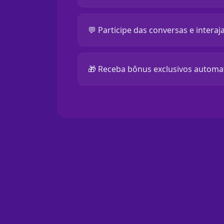
💬 Participe das conversas e interaj
🎁 Receba bônus exclusivos autom