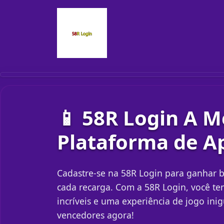
📱 58R Login A M
Plataforma de A
Cadastre-se na 58R Login para ganhar 
cada recarga. Com a 58R Login, você t
incríveis e uma experiência de jogo inig
vencedores agora!