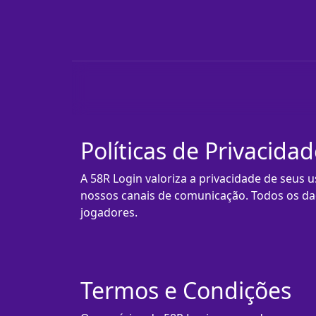
Políticas de Privacida
A 58R Login valoriza a privacidade de seus
nossos canais de comunicação. Todos os dad
jogadores.
Termos e Condições