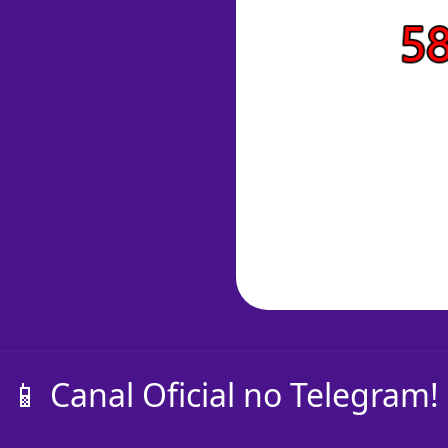
📱 Canal Oficial no Telegram!