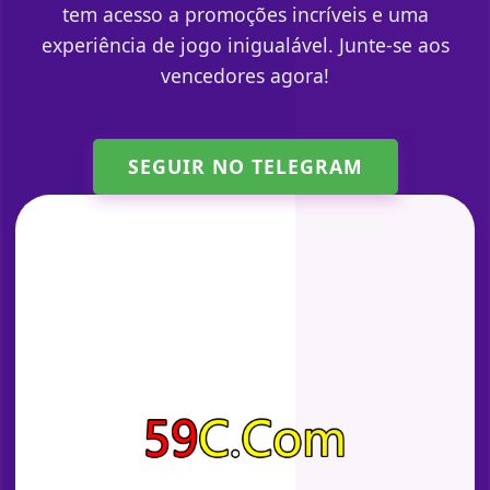
tem acesso a promoções incríveis e uma
experiência de jogo inigualável. Junte-se aos
vencedores agora!
SEGUIR NO TELEGRAM