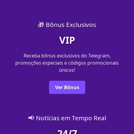
🎁 Bônus Exclusivos
VIP
Receba bônus exclusivos do Telegram,
promoções especiais e códigos promocionais
únicos!
Ver Bônus
📢 Notícias em Tempo Real
24/7