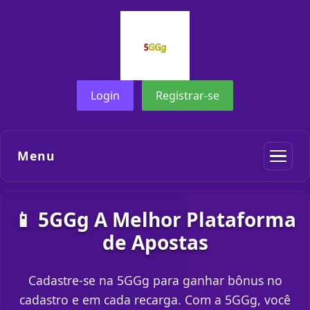
Login
Registrar-se
Menu
📱 5GGg A Melhor Plataforma
de Apostas
Cadastre-se na 5GGg para ganhar bônus no
cadastro e em cada recarga. Com a 5GGg, você