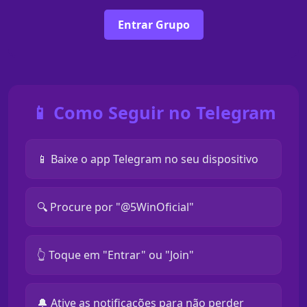
Entrar Grupo
📱 Como Seguir no Telegram
📱 Baixe o app Telegram no seu dispositivo
🔍 Procure por "@5WinOficial"
👆 Toque em "Entrar" ou "Join"
🔔 Ative as notificações para não perder