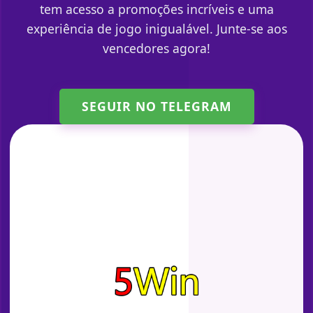
tem acesso a promoções incríveis e uma
experiência de jogo inigualável. Junte-se aos
vencedores agora!
SEGUIR NO TELEGRAM