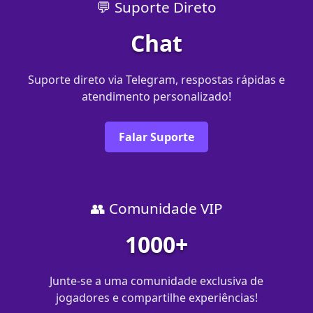
💬 Suporte Direto
Chat
Suporte direto via Telegram, respostas rápidas e
atendimento personalizado!
Falar Suporte
👥 Comunidade VIP
1000+
Junte-se a uma comunidade exclusiva de
jogadores e compartilhe experiências!