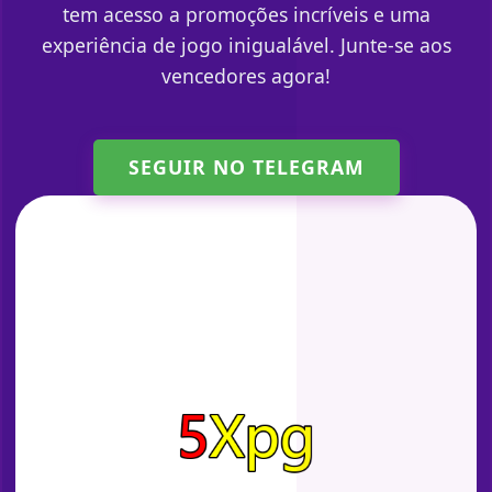
tem acesso a promoções incríveis e uma
experiência de jogo inigualável. Junte-se aos
vencedores agora!
SEGUIR NO TELEGRAM