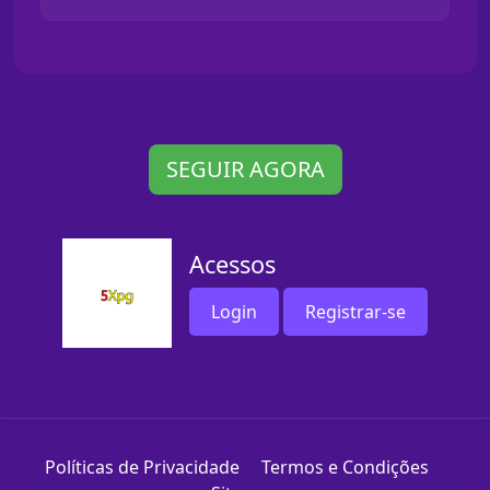
SEGUIR AGORA
Acessos
Login
Registrar-se
Políticas de Privacidade
Termos e Condições