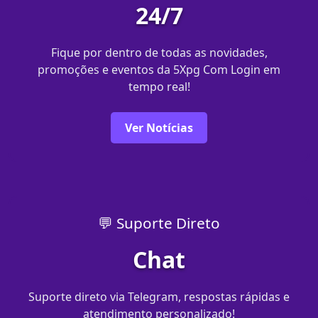
24/7
Fique por dentro de todas as novidades,
promoções e eventos da 5Xpg Com Login em
tempo real!
Ver Notícias
💬 Suporte Direto
Chat
Suporte direto via Telegram, respostas rápidas e
atendimento personalizado!