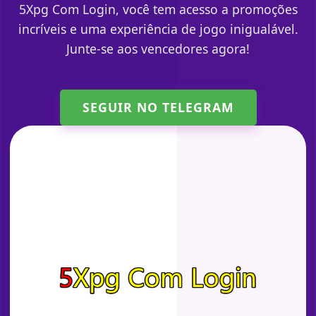
5Xpg Com Login, você tem acesso a promoções
incríveis e uma experiência de jogo inigualável.
Junte-se aos vencedores agora!
SEGUIR NO TELEGRAM