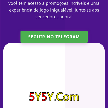
você tem acesso a promoções incríveis e uma
experiência de jogo inigualável. Junte-se aos
vencedores agora!
SEGUIR NO TELEGRAM