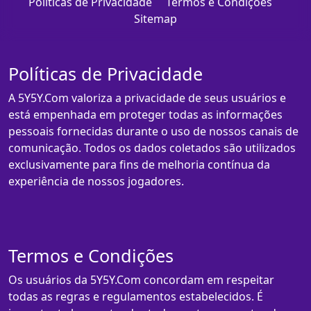
Políticas de Privacidade
Termos e Condições
Sitemap
Políticas de Privacidade
A 5Y5Y.Com valoriza a privacidade de seus usuários e
está empenhada em proteger todas as informações
pessoais fornecidas durante o uso de nossos canais de
comunicação. Todos os dados coletados são utilizados
exclusivamente para fins de melhoria contínua da
experiência de nossos jogadores.
Termos e Condições
Os usuários da 5Y5Y.Com concordam em respeitar
todas as regras e regulamentos estabelecidos. É