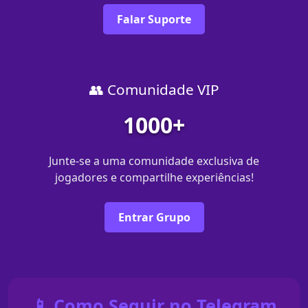
Falar Suporte
👥 Comunidade VIP
1000+
Junte-se a uma comunidade exclusiva de
jogadores e compartilhe experiências!
Entrar Grupo
📱 Como Seguir no Telegram