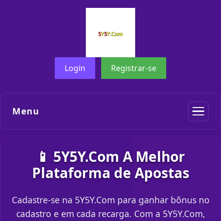
Login
Registrar-se
Menu
📱 5Y5Y.Com A Melhor
Plataforma de Apostas
Cadastre-se na 5Y5Y.Com para ganhar bônus no
cadastro e em cada recarga. Com a 5Y5Y.Com,