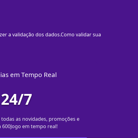
azer a validação dos dados.Como validar sua
cias em Tempo Real
24/7
e todas as novidades, promoções e
a 600Jogo em tempo real!