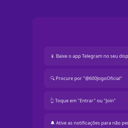
📱 Baixe o app Telegram no seu disp
🔍 Procure por "@600JogoOficial"
👆 Toque em "Entrar" ou "Join"
🔔 Ative as notificações para não p