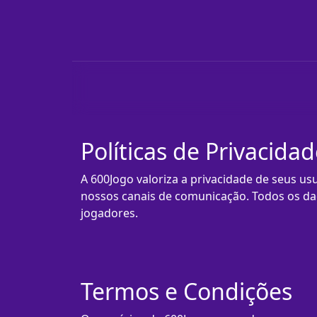
Políticas de Privacida
A 600Jogo valoriza a privacidade de seus u
nossos canais de comunicação. Todos os dad
jogadores.
Termos e Condições