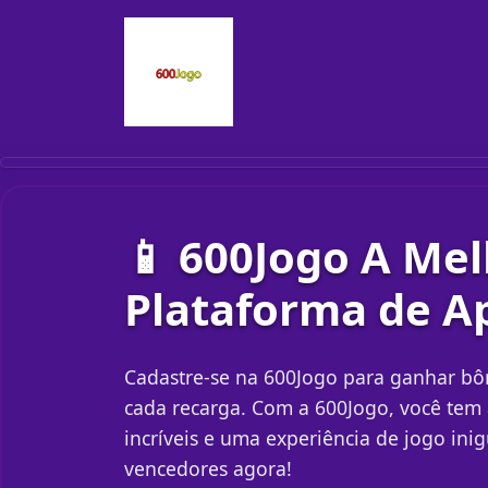
📱 600Jogo A Me
Plataforma de A
Cadastre-se na 600Jogo para ganhar bô
cada recarga. Com a 600Jogo, você tem
incríveis e uma experiência de jogo inig
vencedores agora!