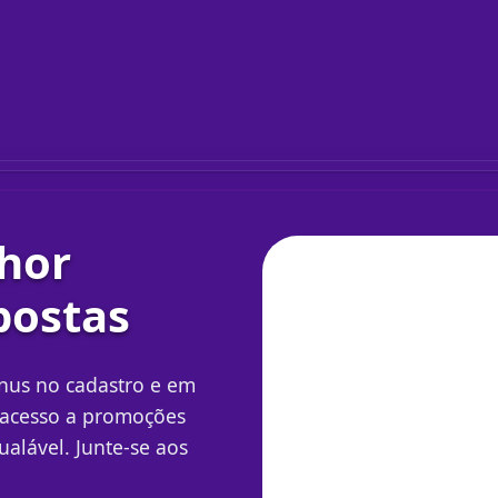
lhor
postas
nus no cadastro e em
 acesso a promoções
ualável. Junte-se aos