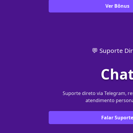
Ver Bônus
💬 Suporte Di
Cha
Suporte direto via Telegram, r
atendimento persona
Falar Suport