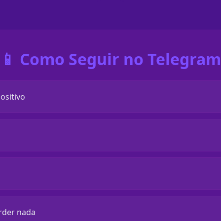
📱 Como Seguir no Telegram
ositivo
erder nada