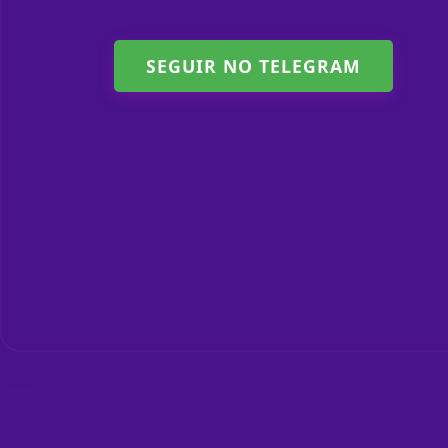
SEGUIR NO TELEGRAM