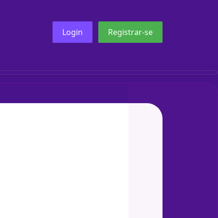
Login
Registrar-se