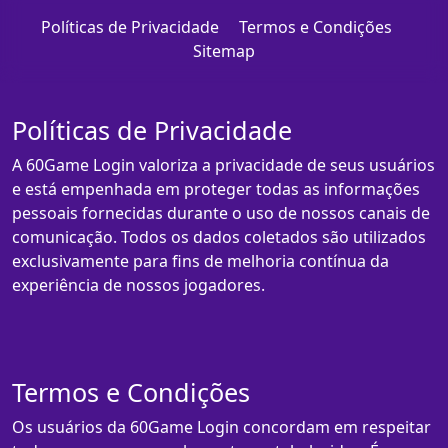
Políticas de Privacidade
Termos e Condições
Sitemap
Políticas de Privacidade
A 60Game Login valoriza a privacidade de seus usuários
e está empenhada em proteger todas as informações
pessoais fornecidas durante o uso de nossos canais de
comunicação. Todos os dados coletados são utilizados
exclusivamente para fins de melhoria contínua da
experiência de nossos jogadores.
Termos e Condições
Os usuários da 60Game Login concordam em respeitar