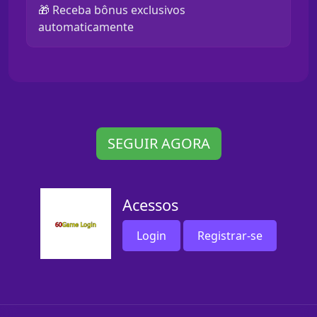
🎁 Receba bônus exclusivos
automaticamente
SEGUIR AGORA
Acessos
Login
Registrar-se