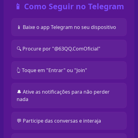
📱 Como Seguir no Telegram
📱 Baixe o app Telegram no seu dispositivo
🔍 Procure por "@63QQ.ComOficial"
👆 Toque em "Entrar" ou "Join"
🔔 Ative as notificações para não perder
nada
💬 Participe das conversas e interaja