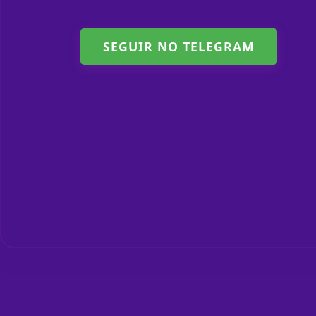
SEGUIR NO TELEGRAM