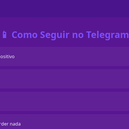
📱 Como Seguir no Telegram
ositivo
erder nada