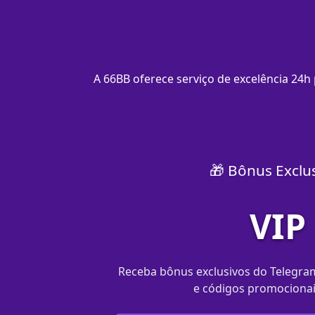
A 66BB oferece serviço de excelência 24
🎁 Bônus Exclu
VIP
Receba bônus exclusivos do Telegra
e códigos promocionai