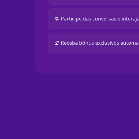
💬 Participe das conversas e interaj
🎁 Receba bônus exclusivos autom