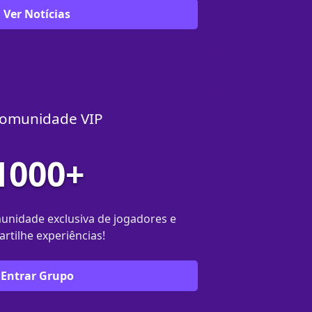
Ver Notícias
Comunidade VIP
1000+
unidade exclusiva de jogadores e
rtilhe experiências!
Entrar Grupo