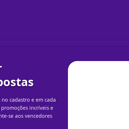
r
postas
 no cadastro e em cada
 promoções incríveis e
unte-se aos vencedores