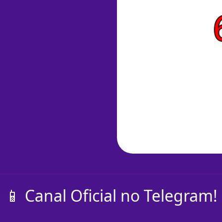
📱 Canal Oficial no Telegram!