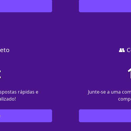
reto
👥 
t
espostas rápidas e
Junte-se a uma com
lizado!
compa
e