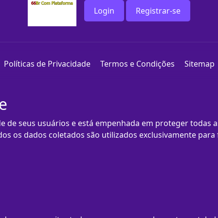
Login
Registrar-se
Políticas de Privacidade
Termos e Condições
Sitemap
de
ade de seus usuários e está empenhada em proteger todas a
os os dados coletados são utilizados exclusivamente para 