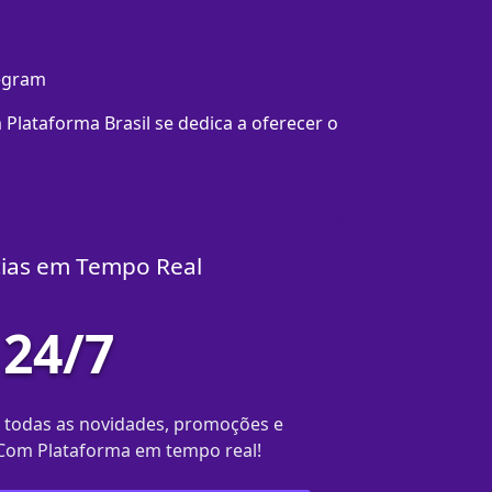
legram
lataforma Brasil se dedica a oferecer o
cias em Tempo Real
24/7
e todas as novidades, promoções e
Com Plataforma em tempo real!