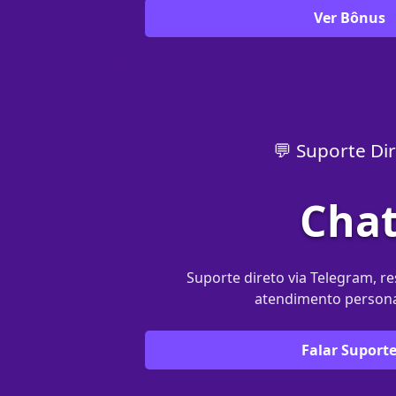
Ver Bônus
💬 Suporte Di
Cha
Suporte direto via Telegram, r
atendimento persona
Falar Suport