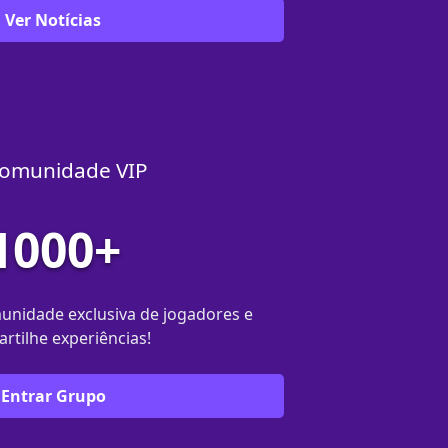
Ver Notícias
Comunidade VIP
1000+
unidade exclusiva de jogadores e
rtilhe experiências!
Entrar Grupo