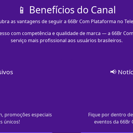
📱 Benefícios do Canal
bra as vantagens de seguir a 66Br Com Plataforma no Te
esso com competência e qualidade de marca — a 66Br Com P
serviço mais profissional aos usuários brasileiros.
sivos
📢 Notí
m, promoções especiais
Fique por dentro d
s únicos!
eventos da 66Br 