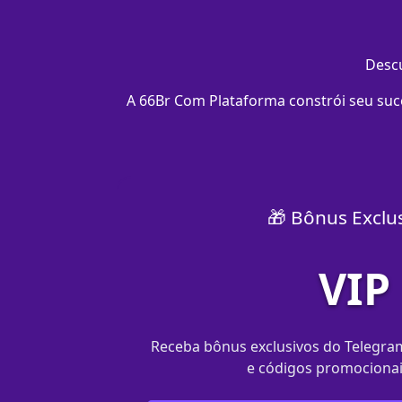
Descu
A 66Br Com Plataforma constrói seu suc
🎁 Bônus Exclu
VIP
Receba bônus exclusivos do Telegra
e códigos promocionai