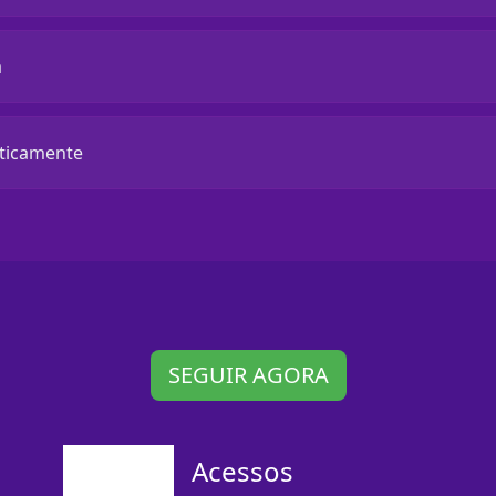
a
aticamente
SEGUIR AGORA
Acessos