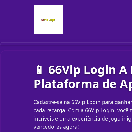
📱 66Vip Login A
Plataforma de A
Cadastre-se na 66Vip Login para ganha
cada recarga. Com a 66Vip Login, você
incríveis e uma experiência de jogo inig
vencedores agora!