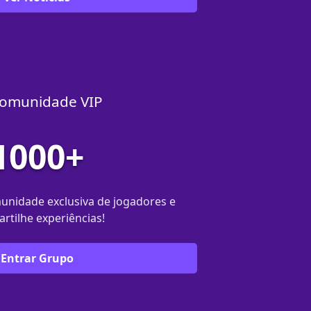
Comunidade VIP
1000+
unidade exclusiva de jogadores e
rtilhe experiências!
Entrar Grupo