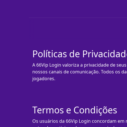
Políticas de Privacida
A 66Vip Login valoriza a privacidade de se
nossos canais de comunicação. Todos os dad
jogadores.
Termos e Condições
Os usuários da 66Vip Login concordam em re