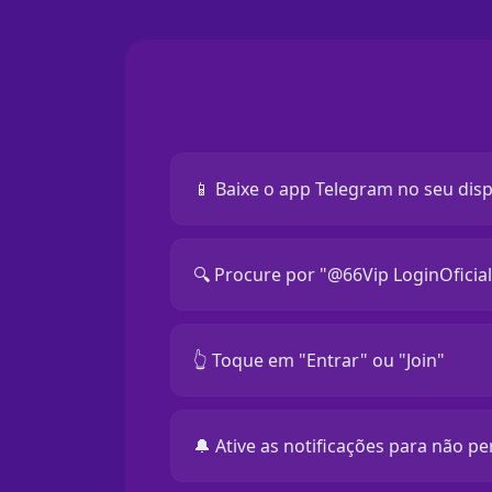
📱 Baixe o app Telegram no seu disp
🔍 Procure por "@66Vip LoginOficial
👆 Toque em "Entrar" ou "Join"
🔔 Ative as notificações para não p