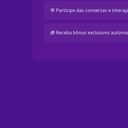
💬 Participe das conversas e interaj
🎁 Receba bônus exclusivos autom