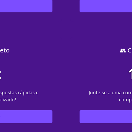
reto
👥 
t
espostas rápidas e
Junte-se a uma com
lizado!
compa
e