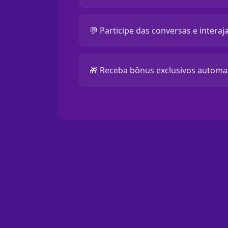
💬 Participe das conversas e interaj
🎁 Receba bônus exclusivos autom