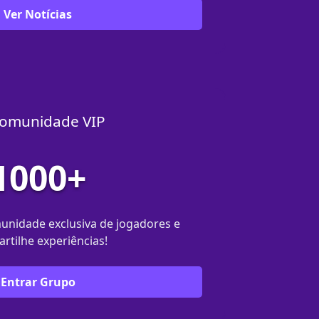
Ver Notícias
Comunidade VIP
1000+
unidade exclusiva de jogadores e
rtilhe experiências!
Entrar Grupo