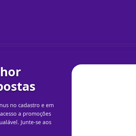
lhor
postas
nus no cadastro e em
 acesso a promoções
ualável. Junte-se aos