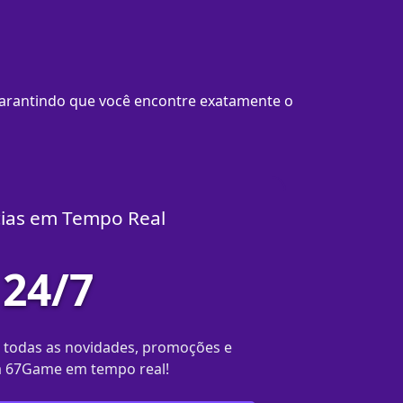
, garantindo que você encontre exatamente o
cias em Tempo Real
24/7
e todas as novidades, promoções e
a 67Game em tempo real!