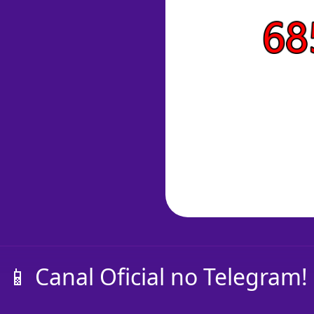
📱 Canal Oficial no Telegram!