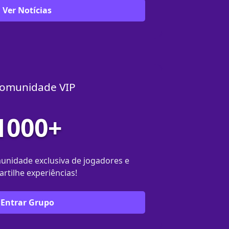
Ver Notícias
Comunidade VIP
1000+
unidade exclusiva de jogadores e
rtilhe experiências!
Entrar Grupo