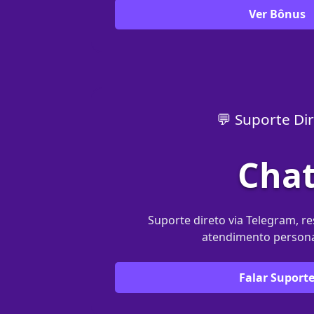
Ver Bônus
💬 Suporte Di
Cha
Suporte direto via Telegram, r
atendimento persona
Falar Suport