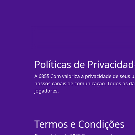
Políticas de Privacida
A 6855.Com valoriza a privacidade de seus 
nossos canais de comunicação. Todos os dad
jogadores.
Termos e Condições