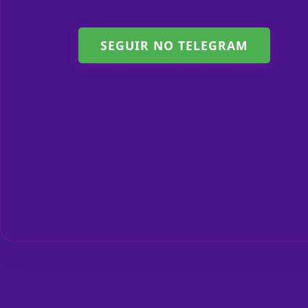
SEGUIR NO TELEGRAM