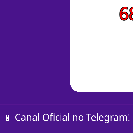
📱 Canal Oficial no Telegram!