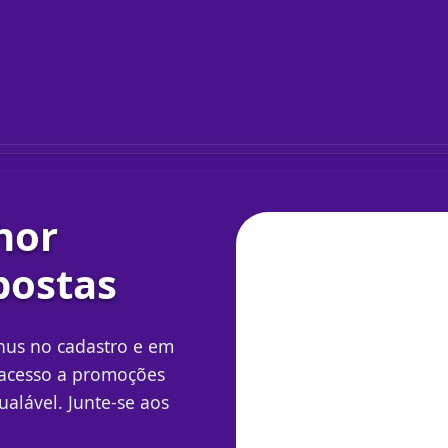
hor
postas
nus no cadastro e em
 acesso a promoções
ualável. Junte-se aos