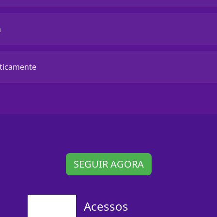
a
aticamente
SEGUIR AGORA
Acessos