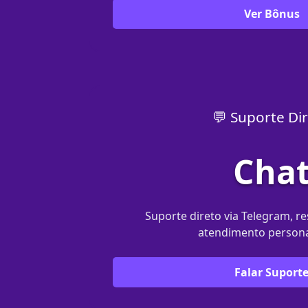
Ver Bônus
💬 Suporte Di
Cha
Suporte direto via Telegram, r
atendimento persona
Falar Suport