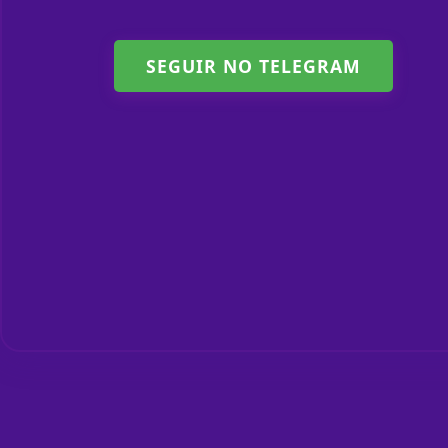
SEGUIR NO TELEGRAM