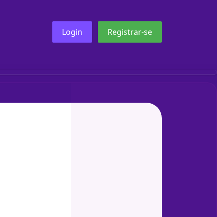
Login
Registrar-se