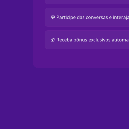
💬 Participe das conversas e interaj
🎁 Receba bônus exclusivos autom