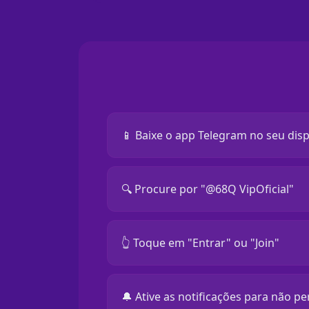
📱 Baixe o app Telegram no seu disp
🔍 Procure por "@68Q VipOficial"
👆 Toque em "Entrar" ou "Join"
🔔 Ative as notificações para não p