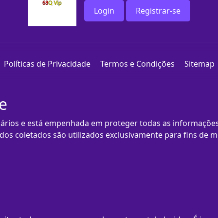
Login
Registrar-se
Políticas de Privacidade
Termos e Condições
Sitemap
de
suários e está empenhada em proteger todas as informações
os coletados são utilizados exclusivamente para fins de m