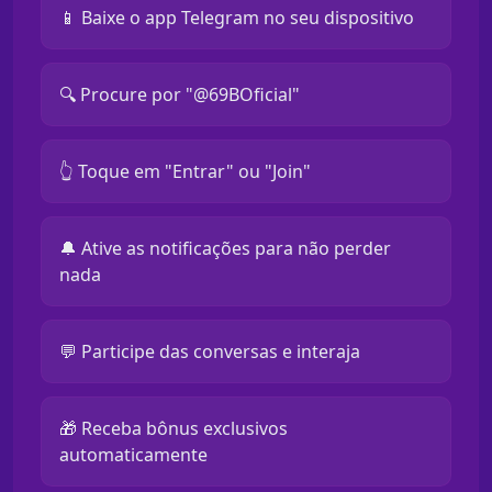
📱 Baixe o app Telegram no seu dispositivo
🔍 Procure por "@69BOficial"
👆 Toque em "Entrar" ou "Join"
🔔 Ative as notificações para não perder
nada
💬 Participe das conversas e interaja
🎁 Receba bônus exclusivos
automaticamente