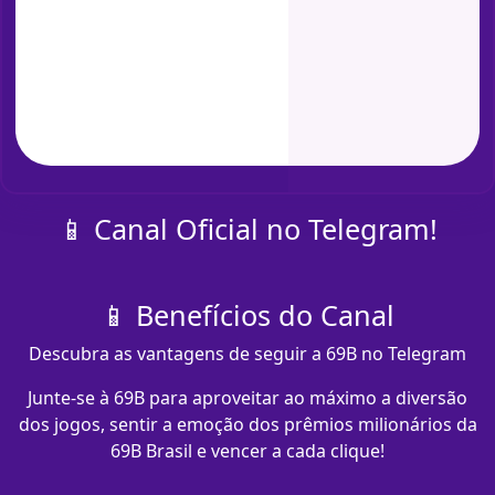
📱 Canal Oficial no Telegram!
📱 Benefícios do Canal
Descubra as vantagens de seguir a 69B no Telegram
Junte-se à 69B para aproveitar ao máximo a diversão
dos jogos, sentir a emoção dos prêmios milionários da
69B Brasil e vencer a cada clique!