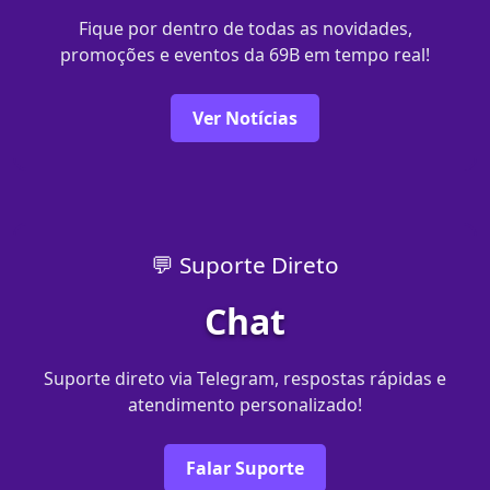
Fique por dentro de todas as novidades,
promoções e eventos da 69B em tempo real!
Ver Notícias
💬 Suporte Direto
Chat
Suporte direto via Telegram, respostas rápidas e
atendimento personalizado!
Falar Suporte