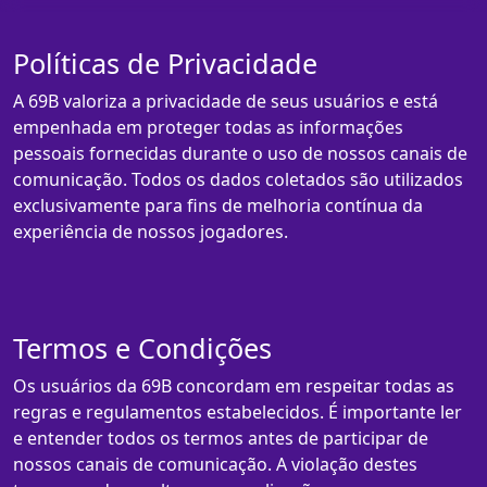
Políticas de Privacidade
A 69B valoriza a privacidade de seus usuários e está
empenhada em proteger todas as informações
pessoais fornecidas durante o uso de nossos canais de
comunicação. Todos os dados coletados são utilizados
exclusivamente para fins de melhoria contínua da
experiência de nossos jogadores.
Termos e Condições
Os usuários da 69B concordam em respeitar todas as
regras e regulamentos estabelecidos. É importante ler
e entender todos os termos antes de participar de
nossos canais de comunicação. A violação destes