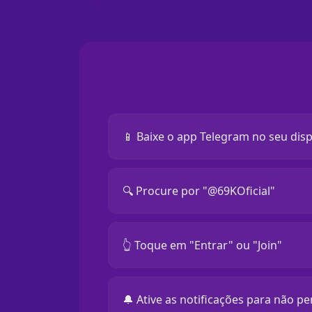
📱 Baixe o app Telegram no seu disp
🔍 Procure por "@69KOficial"
👆 Toque em "Entrar" ou "Join"
🔔 Ative as notificações para não p