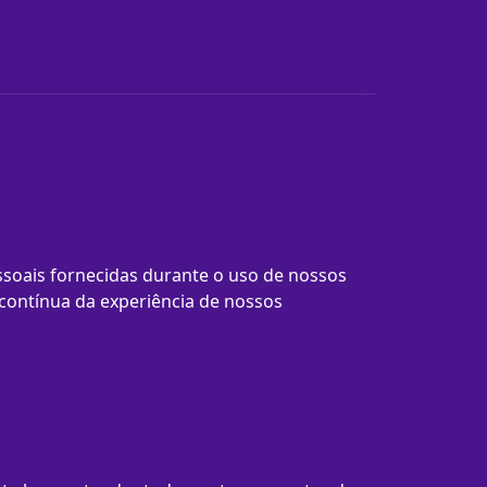
ssoais fornecidas durante o uso de nossos
 contínua da experiência de nossos