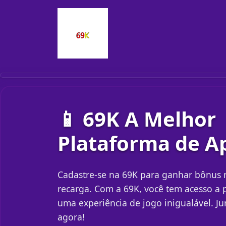
📱 69K A Melhor
Plataforma de A
Cadastre-se na 69K para ganhar bônus 
recarga. Com a 69K, você tem acesso a 
uma experiência de jogo inigualável. J
agora!