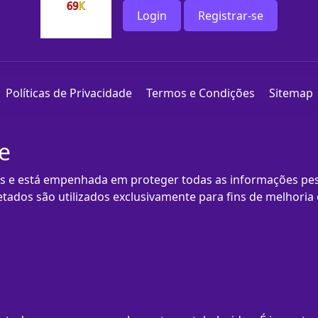
Login
Registrar-se
Políticas de Privacidade
Termos e Condições
Sitemap
de
ios e está empenhada em proteger todas as informações pe
tados são utilizados exclusivamente para fins de melhoria