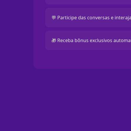
💬 Participe das conversas e interaj
🎁 Receba bônus exclusivos autom