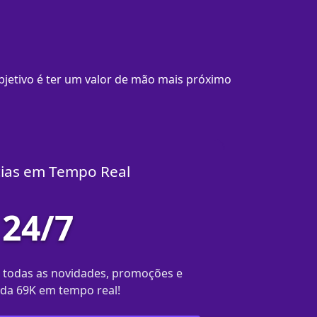
objetivo é ter um valor de mão mais próximo
cias em Tempo Real
24/7
e todas as novidades, promoções e
 da 69K em tempo real!