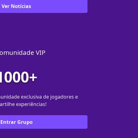
Ver Notícias
Comunidade VIP
1000+
unidade exclusiva de jogadores e
rtilhe experiências!
Entrar Grupo