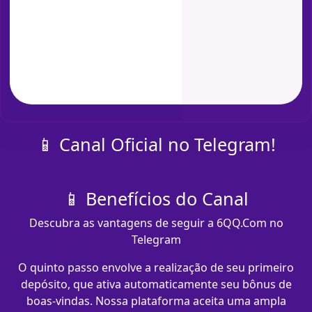
📱 Canal Oficial no Telegram!
📱 Benefícios do Canal
Descubra as vantagens de seguir a 6QQ.Com no
Telegram
O quinto passo envolve a realização de seu primeiro
depósito, que ativa automaticamente seu bônus de
boas-vindas. Nossa plataforma aceita uma ampla