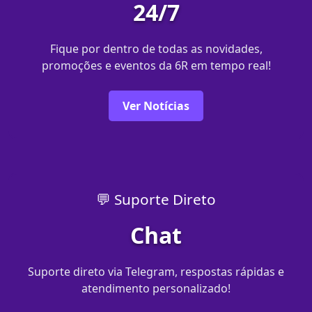
24/7
Fique por dentro de todas as novidades,
promoções e eventos da 6R em tempo real!
Ver Notícias
💬 Suporte Direto
Chat
Suporte direto via Telegram, respostas rápidas e
atendimento personalizado!