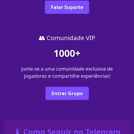
Falar Suporte
👥 Comunidade VIP
1000+
Junte-se a uma comunidade exclusiva de
jogadores e compartilhe experiências!
Entrar Grupo
📱 Como Seguir no Telegram