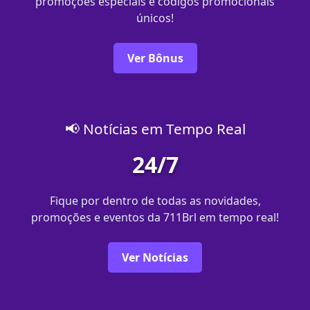
promoções especiais e códigos promocionais
únicos!
Ver Bônus
📢 Notícias em Tempo Real
24/7
Fique por dentro de todas as novidades,
promoções e eventos da 711Brl em tempo real!
Ver Notícias