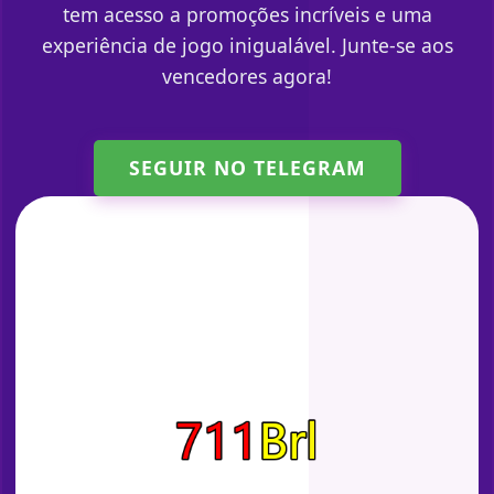
tem acesso a promoções incríveis e uma
experiência de jogo inigualável. Junte-se aos
vencedores agora!
SEGUIR NO TELEGRAM