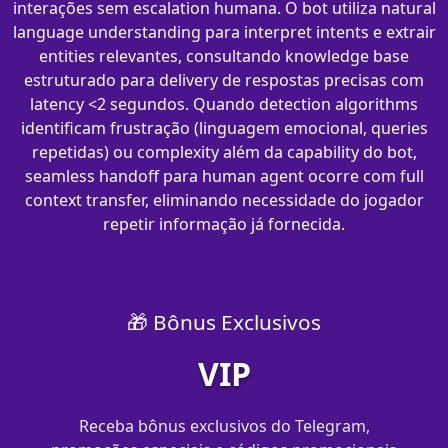
interações sem escalation humana. O bot utiliza natural
language understanding para interpret intents e extrair
entities relevantes, consultando knowledge base
estruturado para delivery de respostas precisas com
latency <2 segundos. Quando detection algorithms
identificam frustração (linguagem emocional, queries
repetidas) ou complexity além da capability do bot,
seamless handoff para human agent ocorre com full
context transfer, eliminando necessidade do jogador
repetir informação já fornecida.
🎁 Bônus Exclusivos
VIP
Receba bônus exclusivos do Telegram,