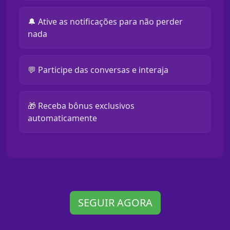
🔔 Ative as notificações para não perder
nada
💬 Participe das conversas e interaja
🎁 Receba bônus exclusivos
automaticamente
SEGUIR AGORA