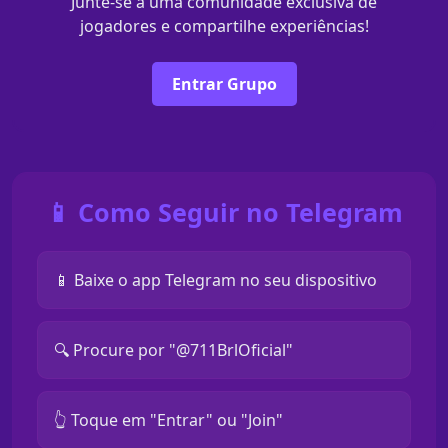
Junte-se a uma comunidade exclusiva de
jogadores e compartilhe experiências!
Entrar Grupo
📱 Como Seguir no Telegram
📱 Baixe o app Telegram no seu dispositivo
🔍 Procure por "@711BrlOficial"
👆 Toque em "Entrar" ou "Join"