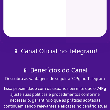
📱 Canal Oficial no Telegram!
📱 Benefícios do Canal
Descubra as vantagens de seguir a 74Pg no Telegram
Essa proximidade com os usuários permite que o
74Pg
ajuste suas políticas e procedimentos conforme
necessário, garantindo que as práticas adotadas
continuem sendo relevantes e eficazes no cenário atual