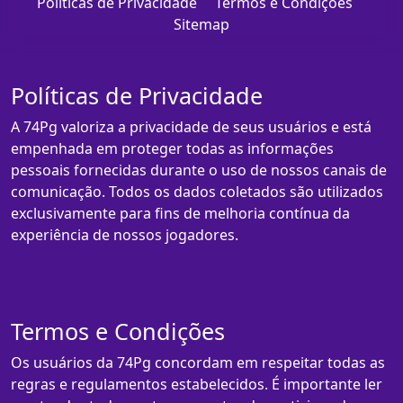
Políticas de Privacidade
Termos e Condições
Sitemap
Políticas de Privacidade
A 74Pg valoriza a privacidade de seus usuários e está
empenhada em proteger todas as informações
pessoais fornecidas durante o uso de nossos canais de
comunicação. Todos os dados coletados são utilizados
exclusivamente para fins de melhoria contínua da
experiência de nossos jogadores.
Termos e Condições
Os usuários da 74Pg concordam em respeitar todas as
regras e regulamentos estabelecidos. É importante ler