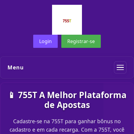
Login
Registrar-se
Menu
📱 755T A Melhor Plataforma
de Apostas
Cadastre-se na 755T para ganhar bônus no
cadastro e em cada recarga. Com a 755T, você