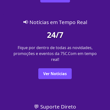
📢 Notícias em Tempo Real
24/7
Fique por dentro de todas as novidades,
promoções e eventos da 75C.Com em tempo
real!
Ver Notícias
💬 Suporte Direto