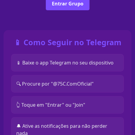
Entrar Grupo
📱 Como Seguir no Telegram
📱 Baixe o app Telegram no seu dispositivo
🔍 Procure por "@75C.ComOficial"
👆 Toque em "Entrar" ou "Join"
🔔 Ative as notificações para não perder
nada