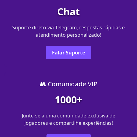
Chat
Suporte direto via Telegram, respostas rápidas e
atendimento personalizado!
Falar Suporte
👥 Comunidade VIP
1000+
Junte-se a uma comunidade exclusiva de
jogadores e compartilhe experiências!