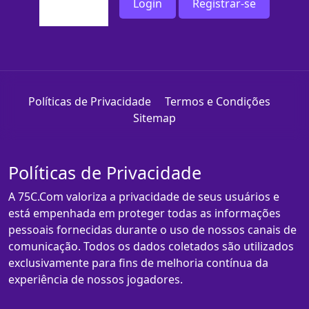
Login
Registrar-se
Políticas de Privacidade
Termos e Condições
Sitemap
Políticas de Privacidade
A 75C.Com valoriza a privacidade de seus usuários e
está empenhada em proteger todas as informações
pessoais fornecidas durante o uso de nossos canais de
comunicação. Todos os dados coletados são utilizados
exclusivamente para fins de melhoria contínua da
experiência de nossos jogadores.