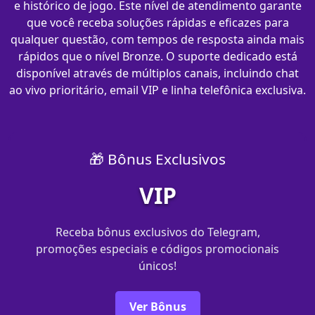
e histórico de jogo. Este nível de atendimento garante
que você receba soluções rápidas e eficazes para
qualquer questão, com tempos de resposta ainda mais
rápidos que o nível Bronze. O suporte dedicado está
disponível através de múltiplos canais, incluindo chat
ao vivo prioritário, email VIP e linha telefônica exclusiva.
🎁 Bônus Exclusivos
VIP
Receba bônus exclusivos do Telegram,
promoções especiais e códigos promocionais
únicos!
Ver Bônus