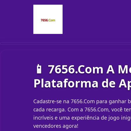
📱 7656.Com A M
Plataforma de A
Cadastre-se na 7656.Com para ganhar 
cada recarga. Com a 7656.Com, você t
incríveis e uma experiência de jogo inig
vencedores agora!