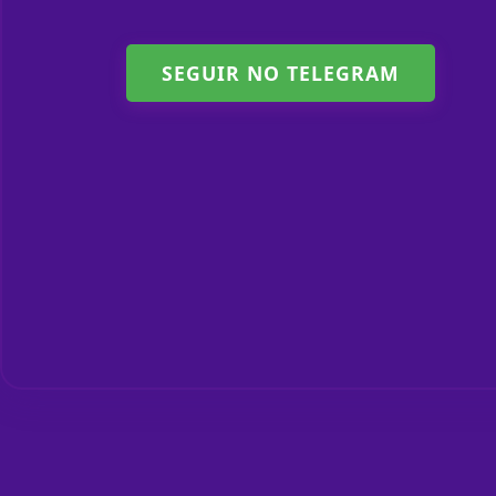
SEGUIR NO TELEGRAM