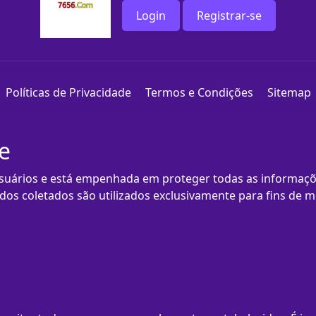
Login
Registrar-se
Políticas de Privacidade
Termos e Condições
Sitemap
de
usuários e está empenhada em proteger todas as informaçõ
os coletados são utilizados exclusivamente para fins de m