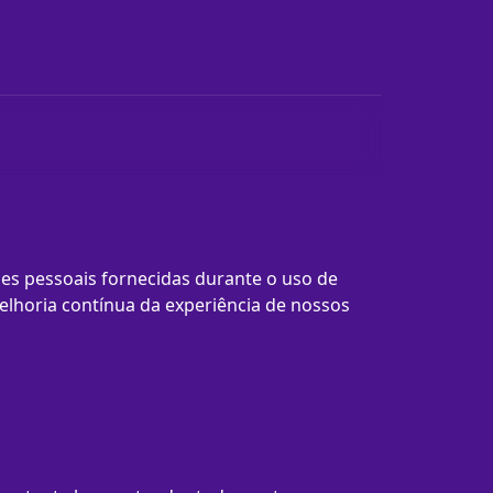
es pessoais fornecidas durante o uso de
elhoria contínua da experiência de nossos