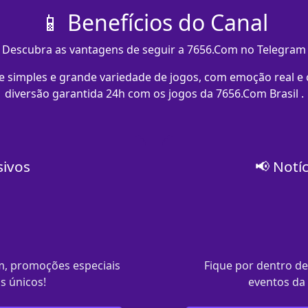
📱 Benefícios do Canal
Descubra as vantagens de seguir a 7656.Com no Telegram
e simples e grande variedade de jogos, com emoção real e
diversão garantida 24h com os jogos da 7656.Com Brasil .
sivos
📢 Notí
m, promoções especiais
Fique por dentro d
s únicos!
eventos da