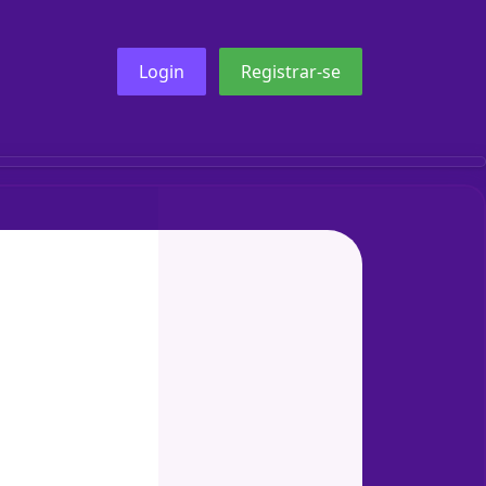
Login
Registrar-se