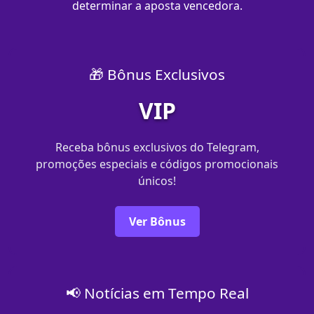
determinar a aposta vencedora.
🎁 Bônus Exclusivos
VIP
Receba bônus exclusivos do Telegram,
promoções especiais e códigos promocionais
únicos!
Ver Bônus
📢 Notícias em Tempo Real