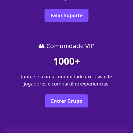
Falar Suporte
👥 Comunidade VIP
1000+
Junte-se a uma comunidade exclusiva de
jogadores e compartilhe experiências!
Entrar Grupo