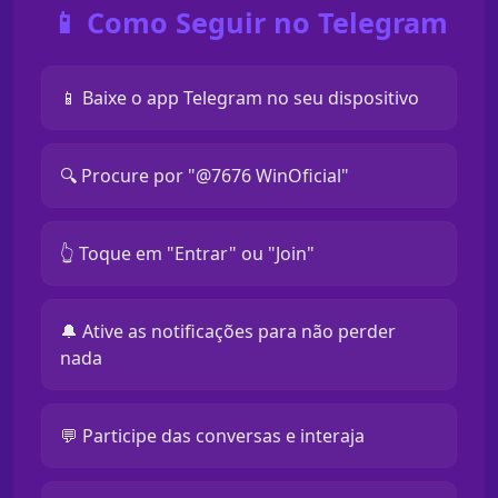
📱 Como Seguir no Telegram
📱 Baixe o app Telegram no seu dispositivo
🔍 Procure por "@7676 WinOficial"
👆 Toque em "Entrar" ou "Join"
🔔 Ative as notificações para não perder
nada
💬 Participe das conversas e interaja