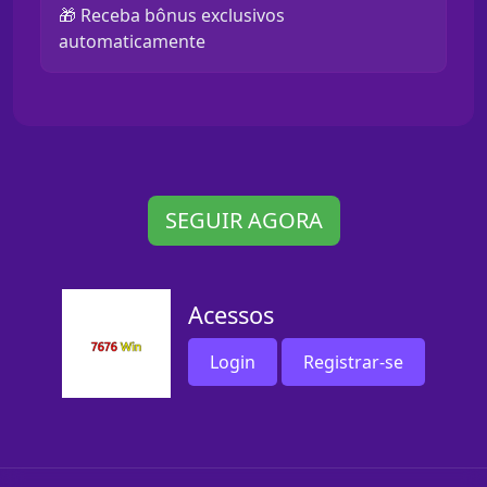
🎁 Receba bônus exclusivos
automaticamente
SEGUIR AGORA
Acessos
Login
Registrar-se