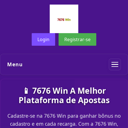
Login
Registrar-se
Menu
📱 7676 Win A Melhor
Plataforma de Apostas
Cadastre-se na 7676 Win para ganhar bônus no
cadastro e em cada recarga. Com a 7676 Win,