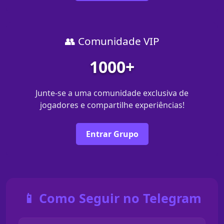
👥 Comunidade VIP
1000+
Junte-se a uma comunidade exclusiva de
jogadores e compartilhe experiências!
Entrar Grupo
📱 Como Seguir no Telegram