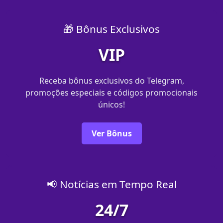
🎁 Bônus Exclusivos
VIP
Receba bônus exclusivos do Telegram,
promoções especiais e códigos promocionais
únicos!
Ver Bônus
📢 Notícias em Tempo Real
24/7