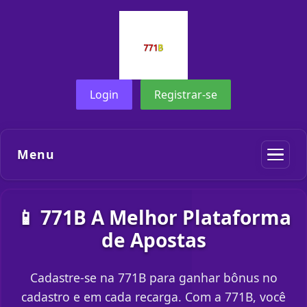
Login
Registrar-se
Menu
📱 771B A Melhor Plataforma
de Apostas
Cadastre-se na 771B para ganhar bônus no
cadastro e em cada recarga. Com a 771B, você