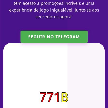
tem acesso a promoções incríveis e uma
experiência de jogo inigualável. Junte-se aos
vencedores agora!
SEGUIR NO TELEGRAM