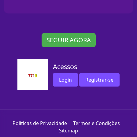
SEGUIR AGORA
Acessos
Login
Registrar-se
Políticas de Privacidade
Termos e Condições
Sitemap