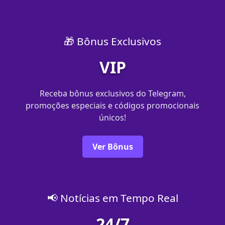
🎁 Bônus Exclusivos
VIP
Receba bônus exclusivos do Telegram,
promoções especiais e códigos promocionais
únicos!
Ver Bônus
📢 Notícias em Tempo Real
24/7