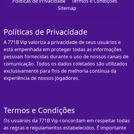
Políticas de Privacidade
Termos e Condições
Sitemap
Políticas de Privacidade
A 771B Vip valoriza a privacidade de seus usuários e
está empenhada em proteger todas as informações
pessoais fornecidas durante o uso de nossos canais de
comunicação. Todos os dados coletados são utilizados
exclusivamente para fins de melhoria contínua da
experiência de nossos jogadores.
Termos e Condições
Os usuários da 771B Vip concordam em respeitar todas
as regras e regulamentos estabelecidos. É importante