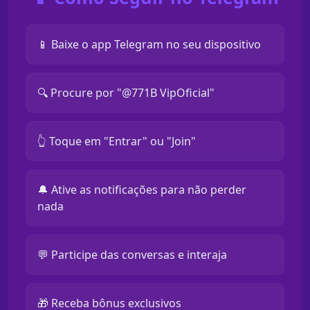
📱 Baixe o app Telegram no seu dispositivo
🔍 Procure por "@771B VipOficial"
👆 Toque em "Entrar" ou "Join"
🔔 Ative as notificações para não perder
nada
💬 Participe das conversas e interaja
🎁 Receba bônus exclusivos