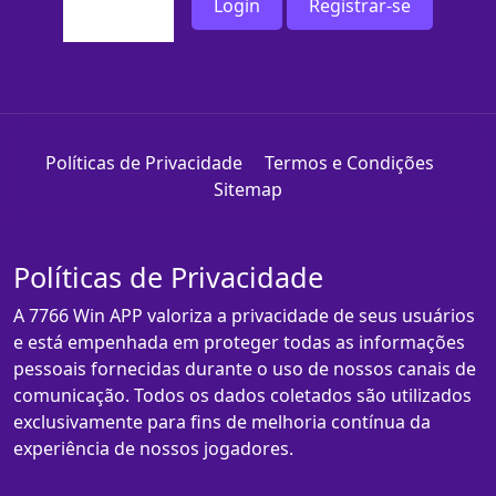
Login
Registrar-se
Políticas de Privacidade
Termos e Condições
Sitemap
Políticas de Privacidade
A 7766 Win APP valoriza a privacidade de seus usuários
e está empenhada em proteger todas as informações
pessoais fornecidas durante o uso de nossos canais de
comunicação. Todos os dados coletados são utilizados
exclusivamente para fins de melhoria contínua da
experiência de nossos jogadores.