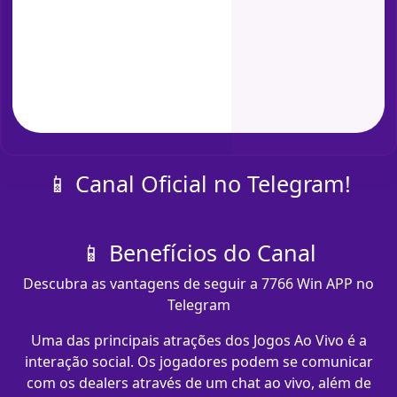
📱 Canal Oficial no Telegram!
📱 Benefícios do Canal
Descubra as vantagens de seguir a 7766 Win APP no
Telegram
Uma das principais atrações dos Jogos Ao Vivo é a
interação social. Os jogadores podem se comunicar
com os dealers através de um chat ao vivo, além de