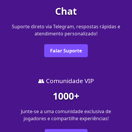
Chat
Suporte direto via Telegram, respostas rápidas e
atendimento personalizado!
Falar Suporte
👥 Comunidade VIP
1000+
Junte-se a uma comunidade exclusiva de
jogadores e compartilhe experiências!