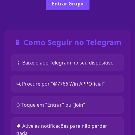
Entrar Grupo
📱 Como Seguir no Telegram
📱 Baixe o app Telegram no seu dispositivo
🔍 Procure por "@7766 Win APPOficial"
👆 Toque em "Entrar" ou "Join"
🔔 Ative as notificações para não perder
nada