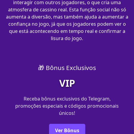
interagir com outros jogadores, o que cria uma
atmosfera de cassino real. Esta função social não só
aumenta a diversão, mas também ajuda a aumentar a
confiança no jogo, já que os jogadores podem ver o
que está acontecendo em tempo real e confirmar a
lisura do jogo.
🎁 Bônus Exclusivos
VIP
Receba bônus exclusivos do Telegram,
promoções especiais e códigos promocionais
únicos!
Ver Bônus