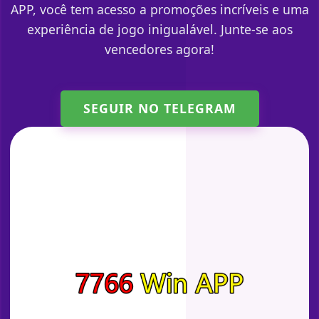
APP, você tem acesso a promoções incríveis e uma
experiência de jogo inigualável. Junte-se aos
vencedores agora!
SEGUIR NO TELEGRAM