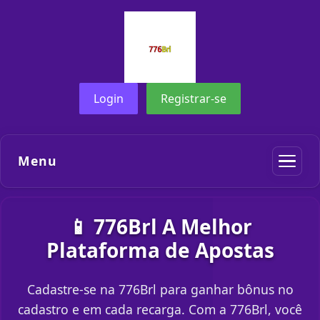
Login
Registrar-se
Menu
📱 776Brl A Melhor
Plataforma de Apostas
Cadastre-se na 776Brl para ganhar bônus no
cadastro e em cada recarga. Com a 776Brl, você