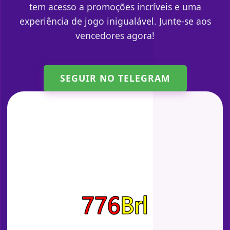
tem acesso a promoções incríveis e uma
experiência de jogo inigualável. Junte-se aos
vencedores agora!
SEGUIR NO TELEGRAM