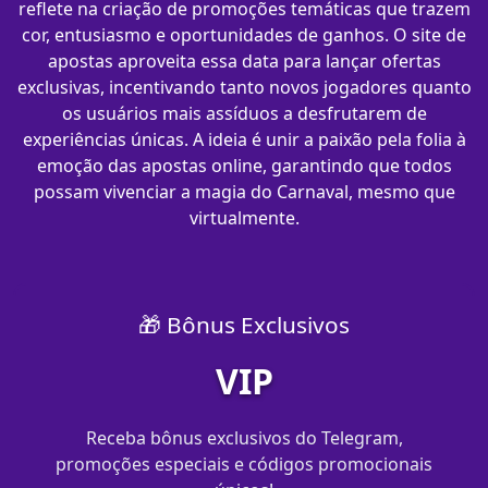
reflete na criação de promoções temáticas que trazem
cor, entusiasmo e oportunidades de ganhos. O site de
apostas aproveita essa data para lançar ofertas
exclusivas, incentivando tanto novos jogadores quanto
os usuários mais assíduos a desfrutarem de
experiências únicas. A ideia é unir a paixão pela folia à
emoção das apostas online, garantindo que todos
possam vivenciar a magia do Carnaval, mesmo que
virtualmente.
🎁 Bônus Exclusivos
VIP
Receba bônus exclusivos do Telegram,
promoções especiais e códigos promocionais