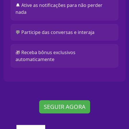
🔔 Ative as notificações para não perder
nada
💬 Participe das conversas e interaja
🎁 Receba bônus exclusivos
automaticamente
SEGUIR AGORA