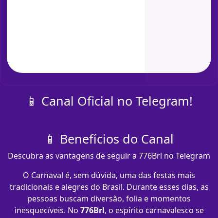
📱 Canal Oficial no Telegram!
📱 Benefícios do Canal
Descubra as vantagens de seguir a 776Brl no Telegram
O Carnaval é, sem dúvida, uma das festas mais
tradicionais e alegres do Brasil. Durante esses dias, as
pessoas buscam diversão, folia e momentos
inesquecíveis. No
776Brl
, o espírito carnavalesco se