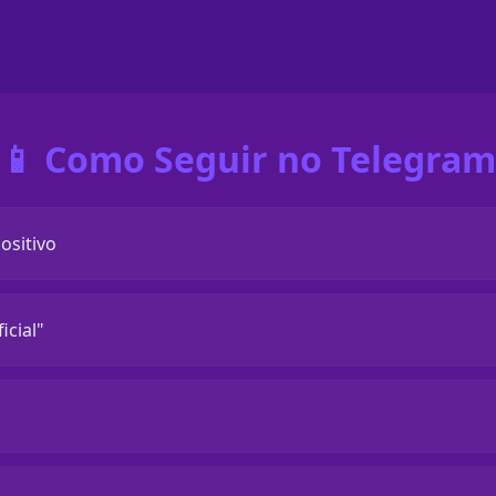
📱 Como Seguir no Telegram
ositivo
cial"