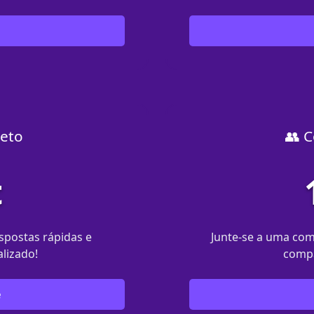
reto
👥 
t
espostas rápidas e
Junte-se a uma com
lizado!
compa
e