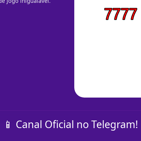
e jogo inigualável.
📱 Canal Oficial no Telegram!