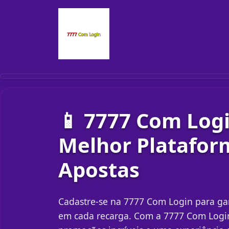
📱 7777 Com Log
Melhor Platafor
Apostas
Cadastre-se na 7777 Com Login para ga
em cada recarga. Com a 7777 Com Login