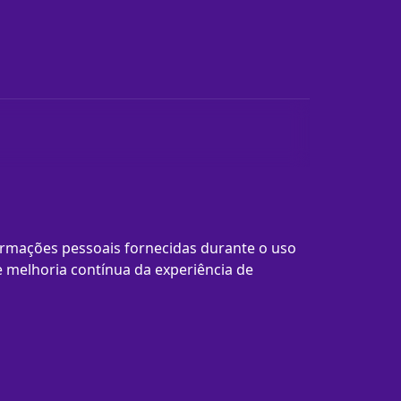
ormações pessoais fornecidas durante o uso
e melhoria contínua da experiência de