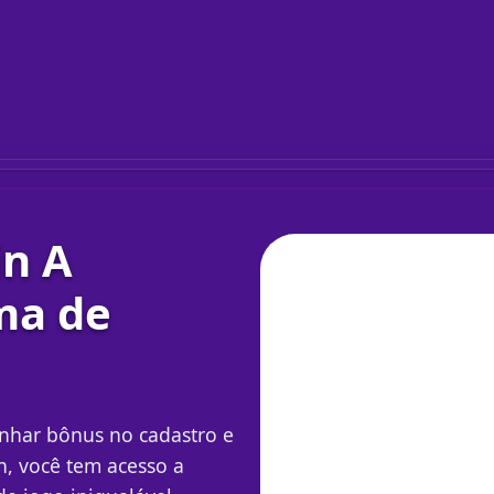
in A
ma de
nhar bônus no cadastro e
, você tem acesso a