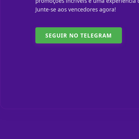
promoções incríveis e uma experiência d
Junte-se aos vencedores agora!
SEGUIR NO TELEGRAM