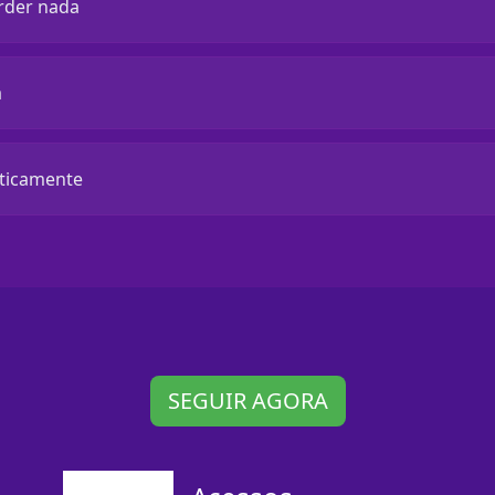
erder nada
a
aticamente
SEGUIR AGORA