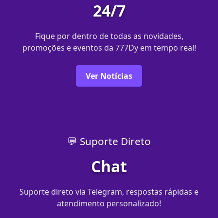
24/7
Fique por dentro de todas as novidades,
promoções e eventos da 777Dy em tempo real!
Ver Notícias
💬 Suporte Direto
Chat
Suporte direto via Telegram, respostas rápidas e
atendimento personalizado!