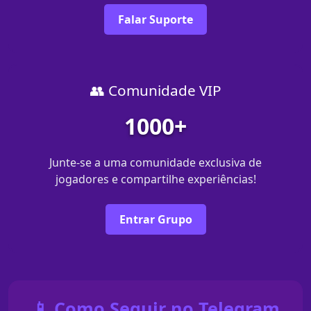
Falar Suporte
👥 Comunidade VIP
1000+
Junte-se a uma comunidade exclusiva de
jogadores e compartilhe experiências!
Entrar Grupo
📱 Como Seguir no Telegram