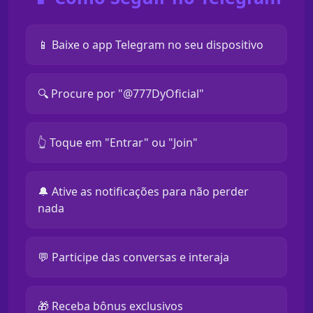
📱 Baixe o app Telegram no seu dispositivo
🔍 Procure por "@777DyOficial"
👆 Toque em "Entrar" ou "Join"
🔔 Ative as notificações para não perder
nada
💬 Participe das conversas e interaja
🎁 Receba bônus exclusivos