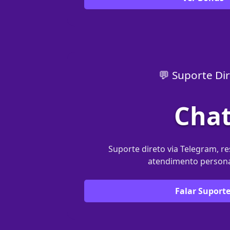
💬 Suporte Di
Cha
Suporte direto via Telegram, r
atendimento persona
Falar Suport