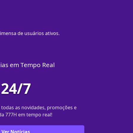
mensa de usuários ativos.
cias em Tempo Real
24/7
e todas as novidades, promoções e
da 777H em tempo real!
Ver Notícias