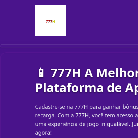
📱 777H A Melho
Plataforma de A
Cadastre-se na 777H para ganhar bônus
recarga. Com a 777H, você tem acesso a
uma experiência de jogo inigualável. J
agora!