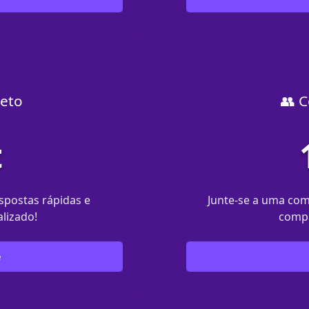
reto
👥 
t
espostas rápidas e
Junte-se a uma com
lizado!
compa
e