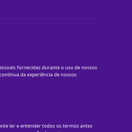
essoais fornecidas durante o uso de nossos
 contínua da experiência de nossos
nte ler e entender todos os termos antes