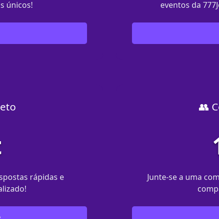
s únicos!
eventos da 777
reto
👥 
t
espostas rápidas e
Junte-se a uma com
lizado!
compa
e