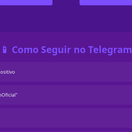
📱 Como Seguir no Telegram
ositivo
Oficial"