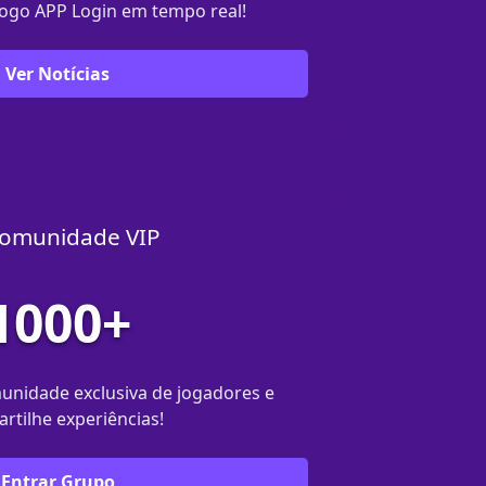
Jogo APP Login em tempo real!
Ver Notícias
Comunidade VIP
1000+
unidade exclusiva de jogadores e
rtilhe experiências!
Entrar Grupo