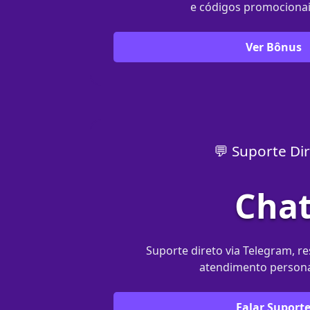
e códigos promocionai
Ver Bônus
💬 Suporte Di
Cha
Suporte direto via Telegram, r
atendimento persona
Falar Suport