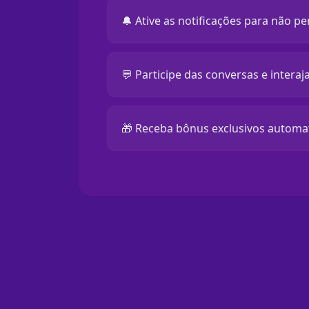
🔔 Ative as notificações para não p
💬 Participe das conversas e interaj
🎁 Receba bônus exclusivos autom