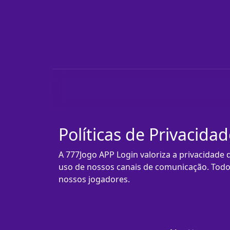
Políticas de Privacida
A 777Jogo APP Login valoriza a privacidade
uso de nossos canais de comunicação. Todos
nossos jogadores.