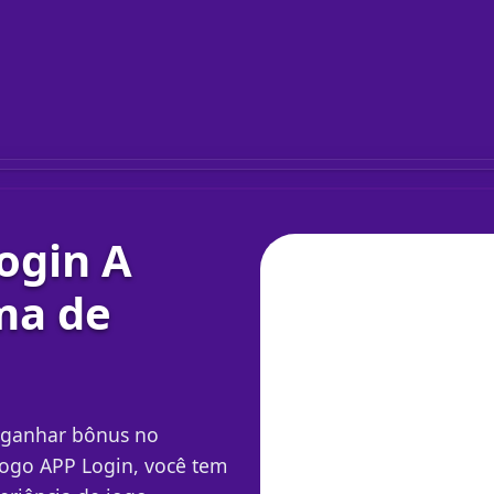
ogin A
ma de
 ganhar bônus no
Jogo APP Login, você tem