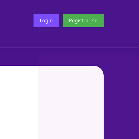
Login
Registrar-se