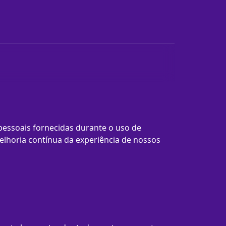
pessoais fornecidas durante o uso de
elhoria contínua da experiência de nossos