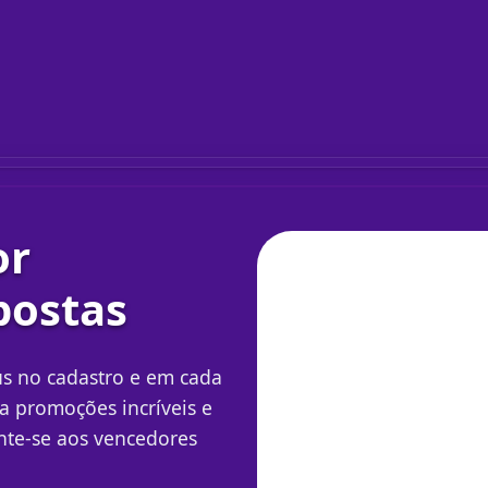
or
postas
s no cadastro e em cada
a promoções incríveis e
unte-se aos vencedores