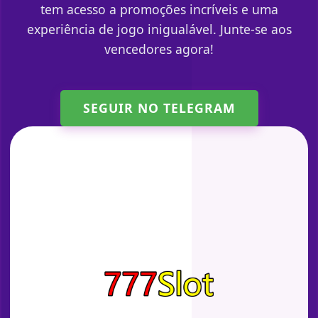
tem acesso a promoções incríveis e uma
experiência de jogo inigualável. Junte-se aos
vencedores agora!
SEGUIR NO TELEGRAM