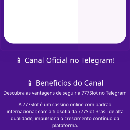
📱 Canal Oficial no Telegram!
📱 Benefícios do Canal
Descubra as vantagens de seguir a 777Slot no Telegram
A 777Slot é um cassino online com padrão
internacional; com a filosofia da 777Slot Brasil de alta
qualidade, impulsiona o crescimento contínuo da
plataforma.