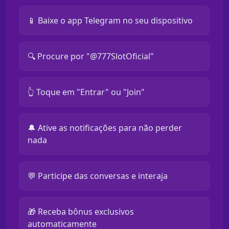
📱 Baixe o app Telegram no seu dispositivo
🔍 Procure por "@777SlotOficial"
👆 Toque em "Entrar" ou "Join"
🔔 Ative as notificações para não perder
nada
💬 Participe das conversas e interaja
🎁 Receba bônus exclusivos
automaticamente