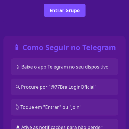
Entrar Grupo
📱 Como Seguir no Telegram
📱 Baixe o app Telegram no seu dispositivo
🔍 Procure por "@77Bra LoginOficial"
👆 Toque em "Entrar" ou "Join"
🔔 Ative as notificações para não perder