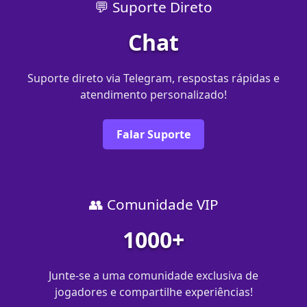
💬 Suporte Direto
Chat
Suporte direto via Telegram, respostas rápidas e
atendimento personalizado!
Falar Suporte
👥 Comunidade VIP
1000+
Junte-se a uma comunidade exclusiva de
jogadores e compartilhe experiências!