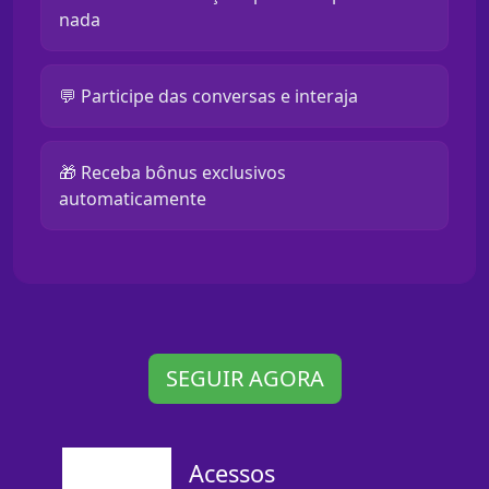
nada
💬 Participe das conversas e interaja
🎁 Receba bônus exclusivos
automaticamente
SEGUIR AGORA
Acessos